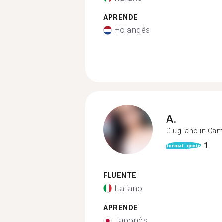
APRENDE
Holandês
A.
Giugliano in Ca
1
format_quote
FLUENTE
Italiano
APRENDE
Japonês