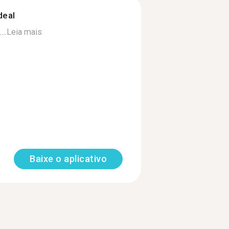
deal
..
Leia mais
Baixe o aplicativo