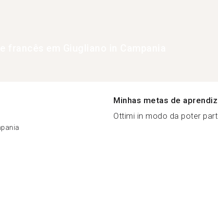
de francês em Giugliano in Campania
Minhas metas de aprendi
Ottimi in modo da poter parti
mpania