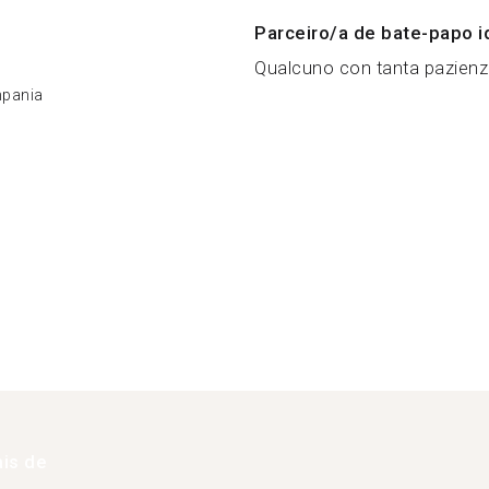
Parceiro/a de bate-papo i
Qualcuno con tanta pazienz.
mpania
is de