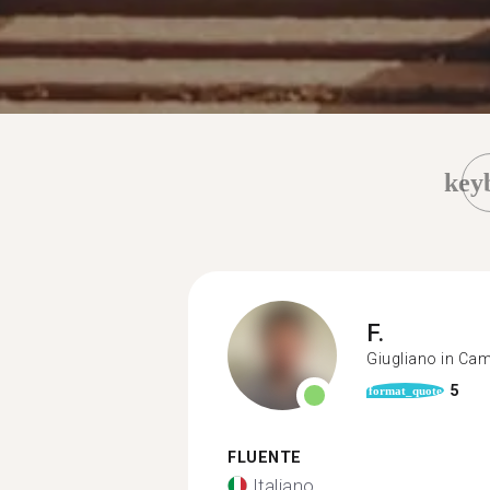
key
F.
Giugliano in Ca
5
format_quote
FLUENTE
Italiano