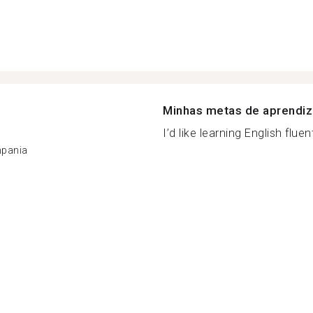
Minhas metas de aprendi
I’d like learning English fluent
mpania