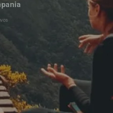
mpania
ivos