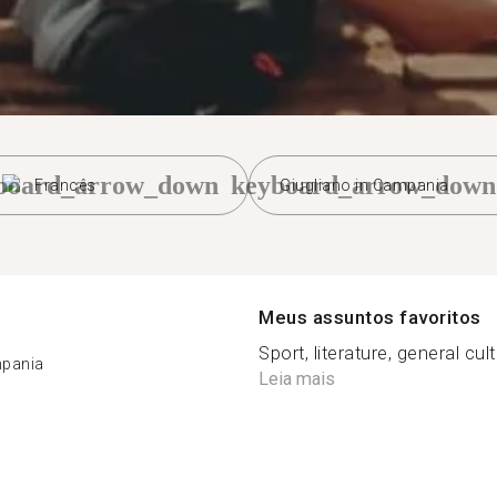
board_arrow_down
keyboard_arrow_down
Francês
Giugliano in Campania
Meus assuntos favoritos
Sport, literature, general cult
mpania
Leia mais