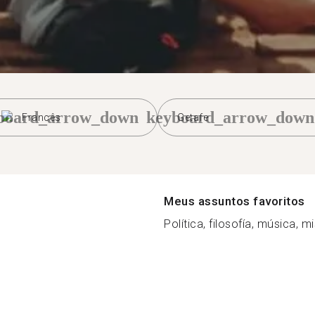
board_arrow_down
keyboard_arrow_down
Francês
Getafe
Meus assuntos favoritos
Política, filosofía, música, mis