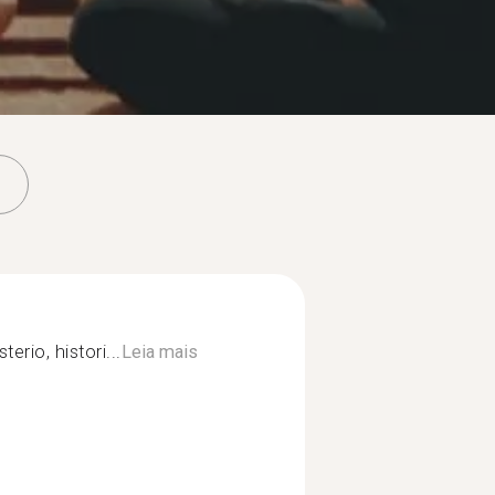
terio, histori...
Leia mais