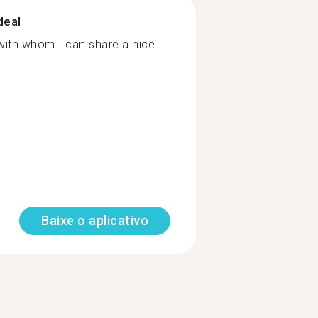
deal
 with whom I can share a nice
Baixe o aplicativo