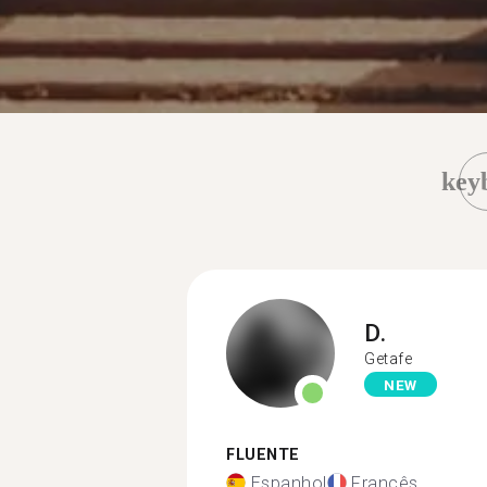
key
D.
Getafe
NEW
FLUENTE
Espanhol
Francês