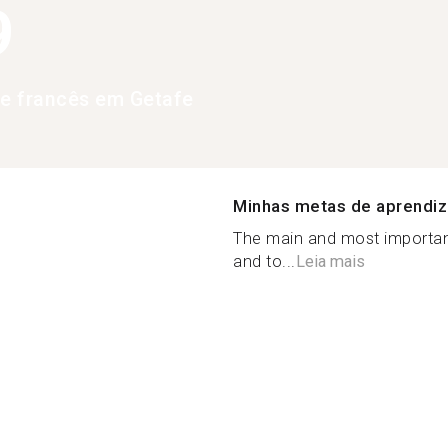
9
de francês em Getafe
Minhas metas de aprendi
The main and most important
and to...
Leia mais