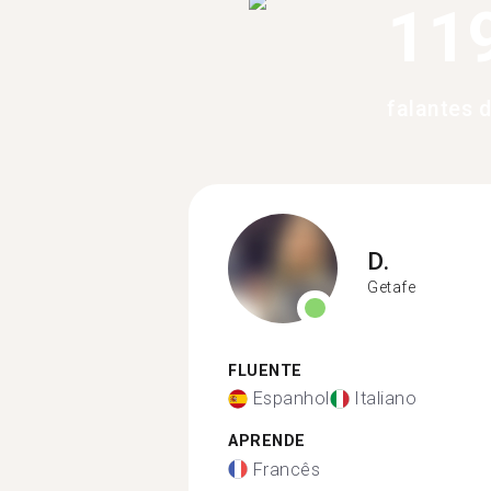
11
falantes 
D.
Getafe
FLUENTE
Espanhol
Italiano
APRENDE
Francês