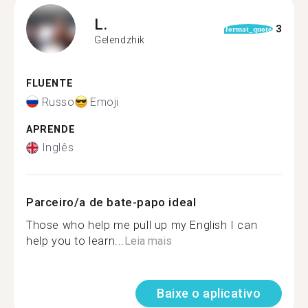
L.
3
format_quote
Gelendzhik
FLUENTE
Russo
Emoji
APRENDE
Inglês
Parceiro/a de bate-papo ideal
Those who help me pull up my English I can
help you to learn...
Leia mais
Baixe o aplicativo