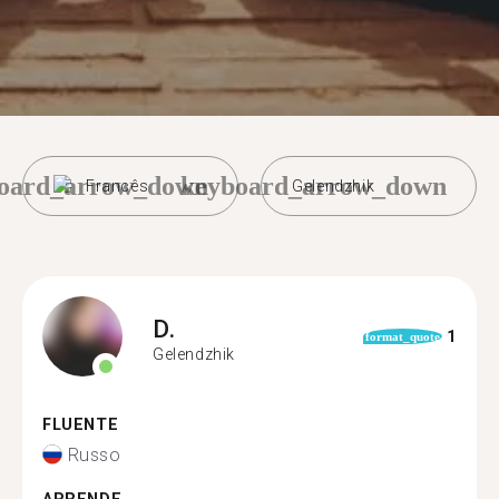
oard_arrow_down
keyboard_arrow_down
Francês
Gelendzhik
D.
1
format_quote
Gelendzhik
FLUENTE
Russo