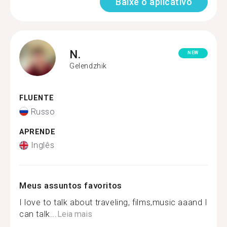
Baixe o aplicativo
N.
NEW
Gelendzhik
FLUENTE
Russo
APRENDE
Inglês
Meus assuntos favoritos
I love to talk about traveling, films,music aaand I
can talk...
Leia mais