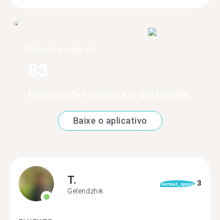
Encontre mais de
83
falantes de francês em Gelendzhik
Baixe o aplicativo
T.
3
format_quote
Gelendzhik