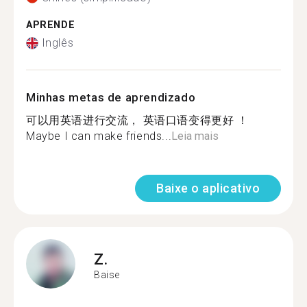
APRENDE
Inglês
Minhas metas de aprendizado
可以用英语进行交流， 英语口语变得更好 ！
Maybe I can make friends...
Leia mais
Baixe o aplicativo
Z.
Baise