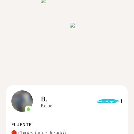
B.
1
format_quote
Baise
FLUENTE
Chinês (simplificado)