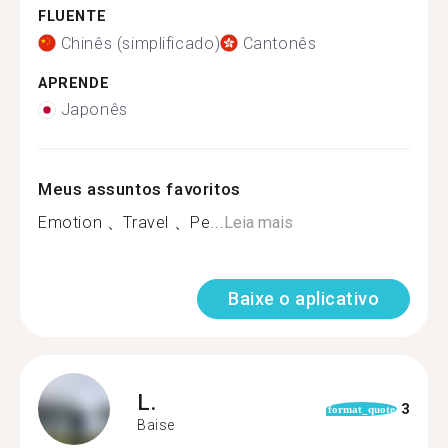
FLUENTE
Chinês (simplificado)
Cantonês
APRENDE
Japonês
Meus assuntos favoritos
Emotion 、Travel 、Pe...
Leia mais
Baixe o aplicativo
L.
3
format_quote
Baise