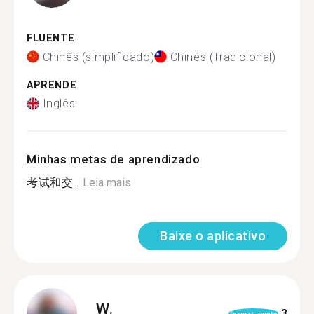
FLUENTE
Chinês (simplificado)
Chinês (Tradicional)
APRENDE
Inglês
Minhas metas de aprendizado
考试和交...
Leia mais
Baixe o aplicativo
W.
3
format_quote