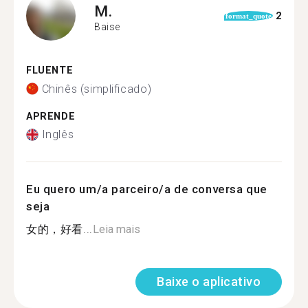
M.
2
format_quote
Baise
FLUENTE
Chinês (simplificado)
APRENDE
Inglês
Eu quero um/a parceiro/a de conversa que
seja
女的，好看...
Leia mais
Baixe o aplicativo