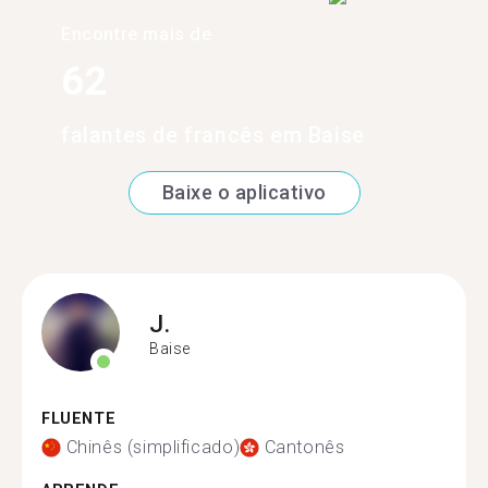
Encontre mais de
62
falantes de francês em Baise
Baixe o aplicativo
J.
Baise
FLUENTE
Chinês (simplificado)
Cantonês