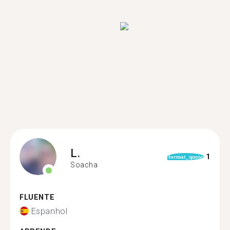
L.
1
format_quote
Soacha
FLUENTE
Espanhol