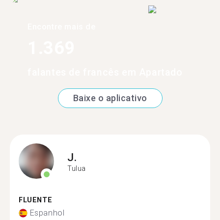
Encontre mais de
1.369
falantes de francês em Apartado
Baixe o aplicativo
J.
Tulua
FLUENTE
Espanhol