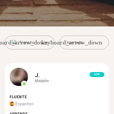
oard_arrow_down
keyboard_arrow_down
Francês
Apartado
J.
NEW
Medellín
FLUENTE
Espanhol