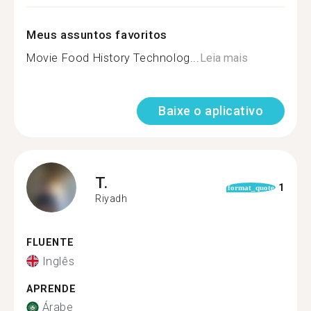
Meus assuntos favoritos
Movie Food History Technolog...
Leia mais
Baixe o aplicativo
T.
1
format_quote
Riyadh
FLUENTE
Inglês
APRENDE
Árabe