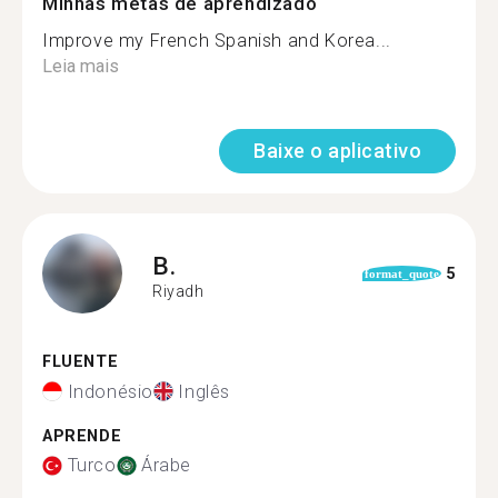
Minhas metas de aprendizado
Improve my French Spanish and Korea...
Leia mais
Baixe o aplicativo
B.
5
format_quote
Riyadh
FLUENTE
Indonésio
Inglês
APRENDE
Turco
Árabe