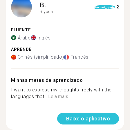
B.
2
format_quote
Riyadh
FLUENTE
Árabe
Inglês
APRENDE
Chinês (simplificado)
Francês
Minhas metas de aprendizado
I want to express my thoughts freely with the
languages that...
Leia mais
Baixe o aplicativo