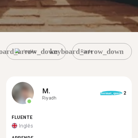
oard_arrow_down
keyboard_arrow_down
Inglês
Riade
M.
2
format_quote
Riyadh
FLUENTE
Inglês