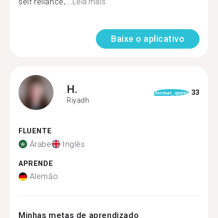
self reliance,...
Leia mais
Baixe o aplicativo
H.
33
format_quote
Riyadh
FLUENTE
Árabe
Inglês
APRENDE
Alemão
Minhas metas de aprendizado