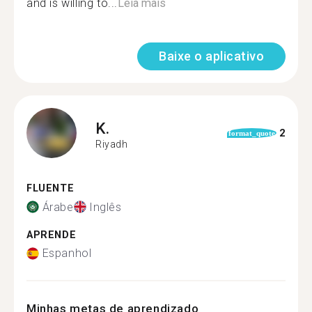
and is willing to...
Leia mais
Baixe o aplicativo
K.
2
format_quote
Riyadh
FLUENTE
Árabe
Inglês
APRENDE
Espanhol
Minhas metas de aprendizado