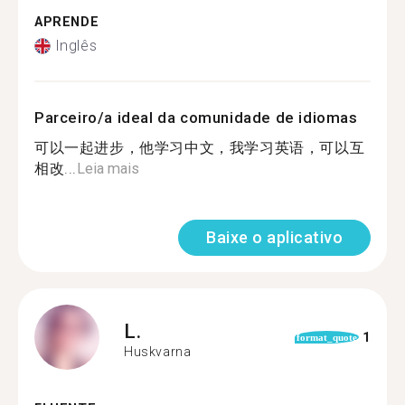
APRENDE
Inglês
Parceiro/a ideal da comunidade de idiomas
可以一起进步，他学习中文，我学习英语，可以互
相改...
Leia mais
Baixe o aplicativo
L.
1
format_quote
Huskvarna