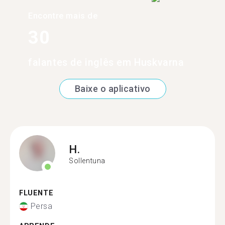
Encontre mais de
30
falantes de inglês em Huskvarna
Baixe o aplicativo
H.
Sollentuna
FLUENTE
Persa