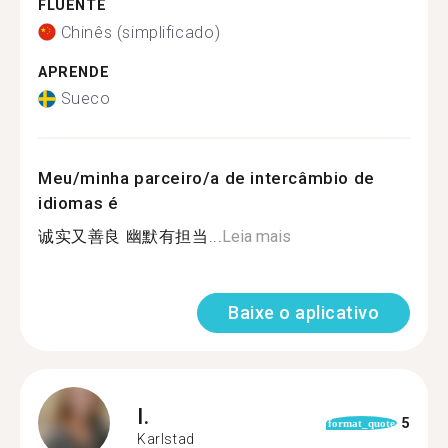
FLUENTE
Chinês (simplificado)
APRENDE
Sueco
Meu/minha parceiro/a de intercâmbio de
idiomas é
诚实又善良 幽默有担当...
Leia mais
Baixe o aplicativo
I.
5
format_quote
Karlstad