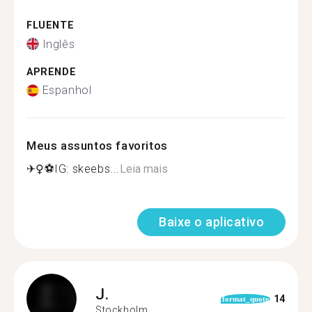
FLUENTE
Inglês
APRENDE
Espanhol
Meus assuntos favoritos
✈️‍♀️⚽️IG: skeebs...
Leia mais
Baixe o aplicativo
J.
14
format_quote
Stockholm