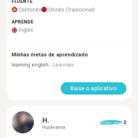
FLUENTE
Cantonês
Chinês (Tradicional)
APRENDE
Inglês
Minhas metas de aprendizado
learning english...
Leia mais
Baixe o aplicativo
H.
2
format_quote
Huskvarna