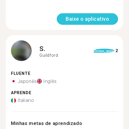
Baixe o aplicativo
S.
2
format_quote
Guildford
FLUENTE
Japonês
Inglês
APRENDE
Italiano
Minhas metas de aprendizado