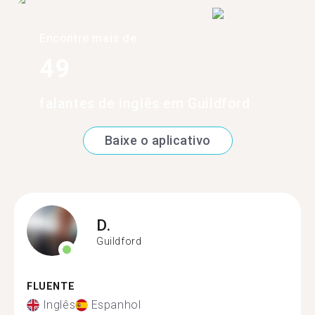
Encontre mais de
49
falantes de inglês em Guildford
Baixe o aplicativo
D.
Guildford
FLUENTE
Inglês
Espanhol