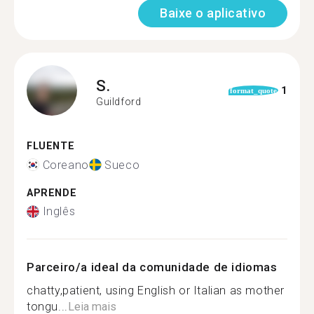
Baixe o aplicativo
S.
1
format_quote
Guildford
FLUENTE
Coreano
Sueco
APRENDE
Inglês
Parceiro/a ideal da comunidade de idiomas
chatty,patient, using English or Italian as mother
tongu...
Leia mais