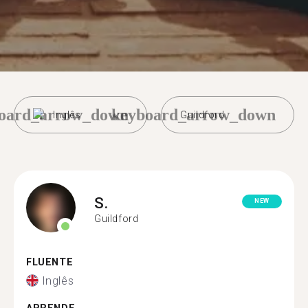
oard_arrow_down
keyboard_arrow_down
Inglês
Guildford
S.
NEW
Guildford
FLUENTE
Inglês