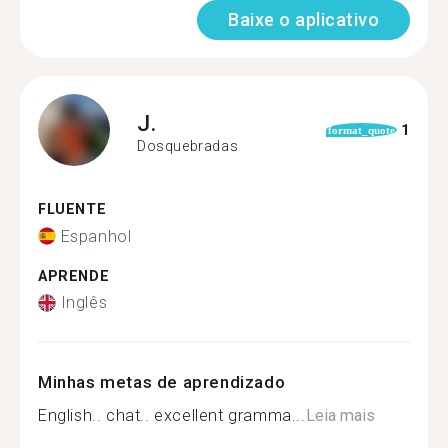
Baixe o aplicativo
J.
1
format_quote
Dosquebradas
FLUENTE
Espanhol
APRENDE
Inglês
Minhas metas de aprendizado
English.. chat.. excellent gramma...
Leia mais