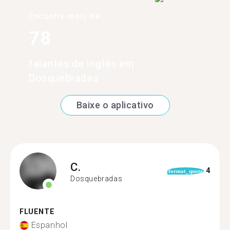
Encontre mais de
78
falantes de inglês em
Dosquebradas
Baixe o aplicativo
C.
4
format_quote
Dosquebradas
FLUENTE
Espanhol