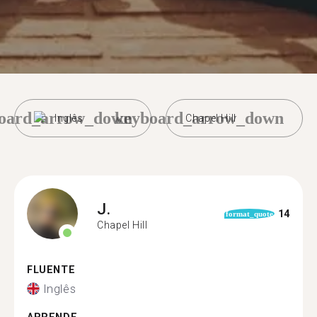
oard_arrow_down
keyboard_arrow_down
Inglês
Chapel Hill
J.
14
format_quote
Chapel Hill
FLUENTE
Inglês