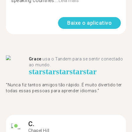
speaking countries...
Leia mais
Baixe o aplicativo
Grace
usa o Tandem para se sentir conectado
ao mundo.
star
star
star
star
star
"Nunca fiz tantos amigos tão rápido. É muito divertido ter
todas essas pessoas para aprender idiomas."
C.
Chapel Hill