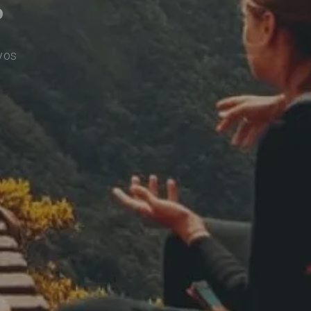
o
vos