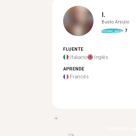
I.
Busto Arsizio
7
format_quote
FLUENTE
Italiano
Inglês
APRENDE
Francês
Encontre ma