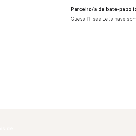
Parceiro/a de bate-papo i
Guess I’ll see Let’s have som
is de