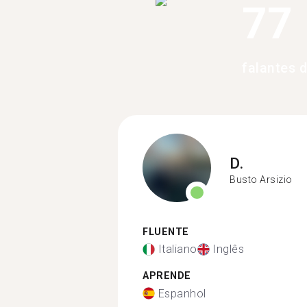
77
falantes 
D.
Busto Arsizio
FLUENTE
Italiano
Inglês
APRENDE
Espanhol