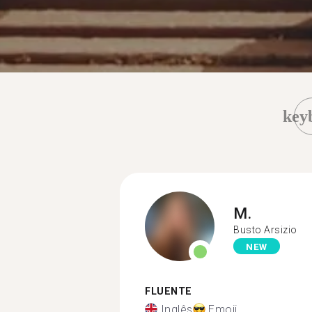
key
M.
Busto Arsizio
NEW
FLUENTE
Inglês
Emoji