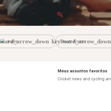
board_arrow_down
keyboard_arrow_down
Inglês
Busto Arsizio
Meus assuntos favoritos
Cricket news and cycling and