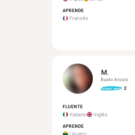
APRENDE
Francês
M.
Busto Arsizio
2
format_quote
FLUENTE
Italiano
Inglês
APRENDE
Lituano