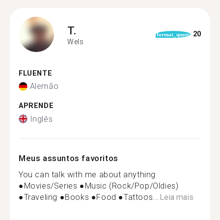
T.
20
format_quote
Wels
FLUENTE
Alemão
APRENDE
Inglês
Meus assuntos favoritos
You can talk with me about anything
●Movies/Series ●Music (Rock/Pop/Oldies)
●Traveling ●Books ●Food ●Tattoos...
Leia mais