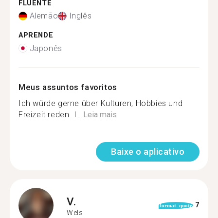
FLUENTE
Alemão
Inglês
APRENDE
Japonês
Meus assuntos favoritos
Ich würde gerne über Kulturen, Hobbies und
Freizeit reden. I...
Leia mais
Baixe o aplicativo
V.
7
format_quote
Wels