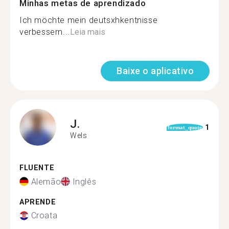
Minhas metas de aprendizado
Ich möchte mein deutsxhkentnisse
verbessern...
Leia mais
Baixe o aplicativo
J.
1
format_quote
Wels
FLUENTE
Alemão
Inglês
APRENDE
Croata