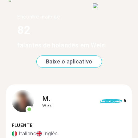
Encontre mais de
82
falantes de holandês em Wels
Baixe o aplicativo
M.
6
format_quote
Wels
FLUENTE
Italiano
Inglês