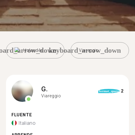
oard_arrow_down
keyboard_arrow_down
Holandês
Viareggio
G.
2
format_quote
Viareggio
FLUENTE
Italiano