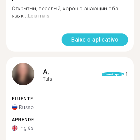
Открытый, веселый, хорошо знающий оба
язык...
Leia mais
Baixe o aplicativo
A.
1
format_quote
Tula
FLUENTE
Russo
APRENDE
Inglês