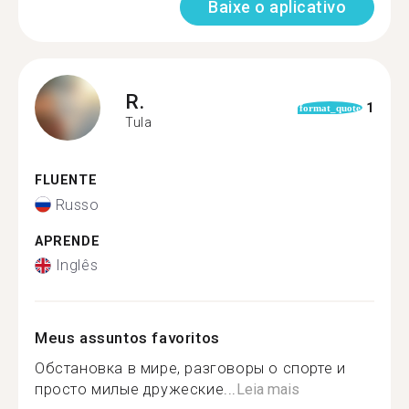
Baixe o aplicativo
R.
1
format_quote
Tula
FLUENTE
Russo
APRENDE
Inglês
Meus assuntos favoritos
Обстановка в мире, разговоры о спорте и
просто милые дружеские...
Leia mais