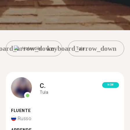
oard_arrow_down
keyboard_arrow_down
Holandês
Tula
C.
NEW
Tula
FLUENTE
Russo