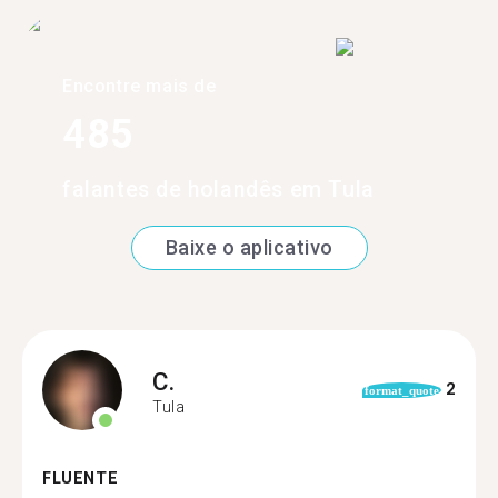
Encontre mais de
485
falantes de holandês em Tula
Baixe o aplicativo
C.
2
format_quote
Tula
FLUENTE