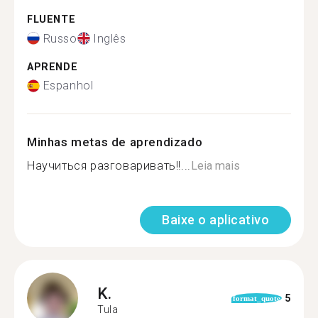
FLUENTE
Russo
Inglês
APRENDE
Espanhol
Minhas metas de aprendizado
Научиться разговаривать!!...
Leia mais
Baixe o aplicativo
K.
5
format_quote
Tula