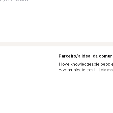
Parceiro/a ideal da comu
I love knowledgeable peop
communicate easil...
Leia ma