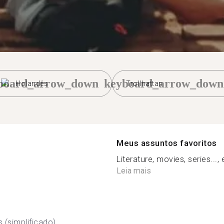
board_arrow_down
keyboard_arrow_down
Holandês
Trollhattan
Meus assuntos favoritos
Literature, movies, series..., 
Leia mais
 (simplificado)