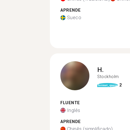
APRENDE
Sueco
H.
Stockholm
2
format_quote
FLUENTE
Inglês
APRENDE
Chinês (simplificado)