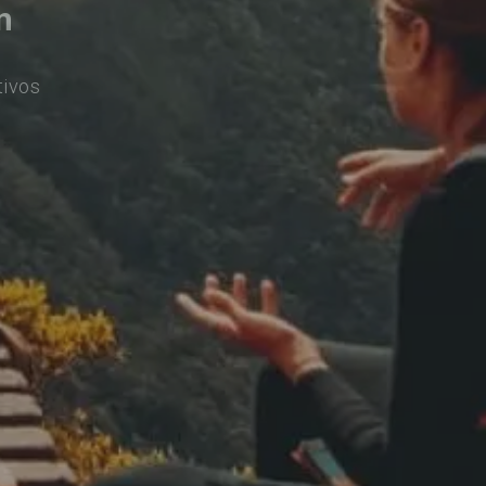
n
tivos