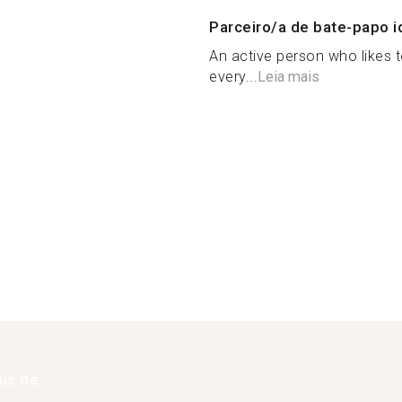
Parceiro/a de bate-papo i
An active person who likes t
every...
Leia mais
is de