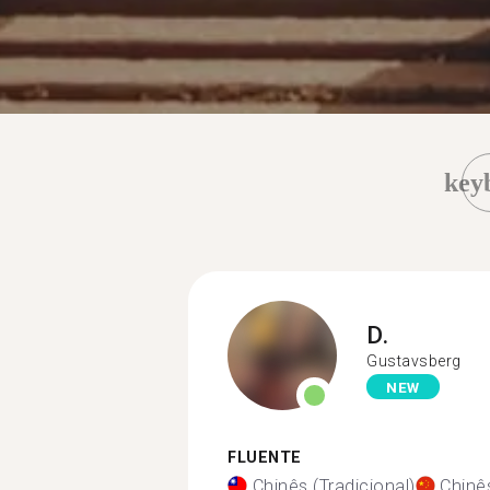
key
D.
Gustavsberg
NEW
FLUENTE
Chinês (Tradicional)
Chinês