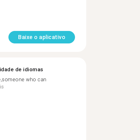
Baixe o aplicativo
nidade de idiomas
le,someone who can
is