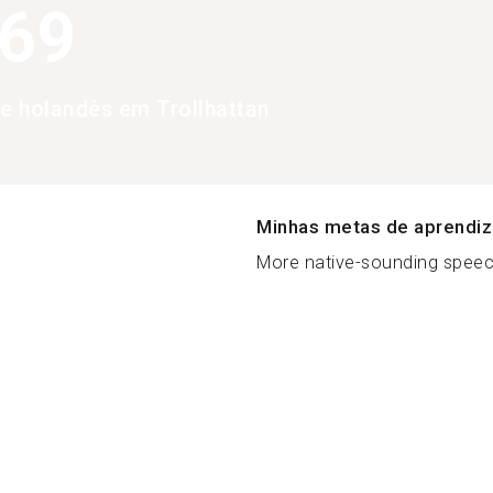
369
de holandês em Trollhattan
Minhas metas de aprendi
More native-sounding speec.