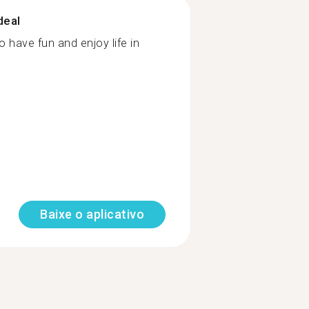
deal
o have fun and enjoy life in
Baixe o aplicativo