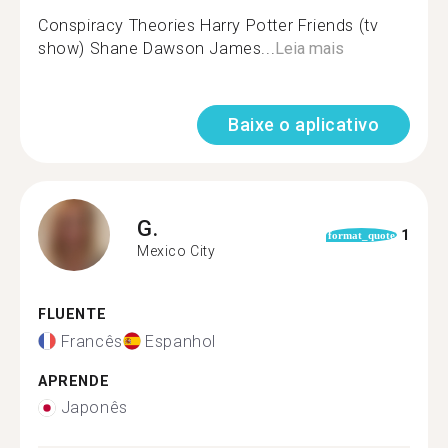
Conspiracy Theories Harry Potter Friends (tv
show) Shane Dawson James...
Leia mais
Baixe o aplicativo
G.
1
format_quote
Mexico City
FLUENTE
Francês
Espanhol
APRENDE
Japonês