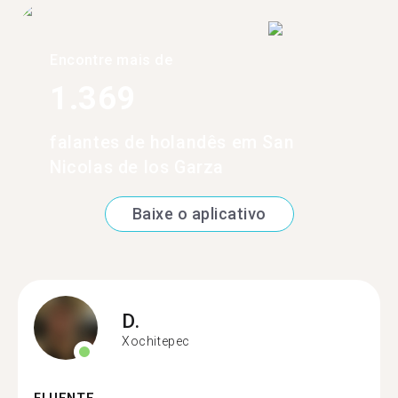
Encontre mais de
1.369
falantes de holandês em San
Nicolas de los Garza
Baixe o aplicativo
D.
Xochitepec