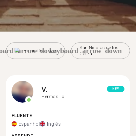
San Nicolas de los
oard_arrow_down
keyboard_arrow_down
Holandês
Garza
V.
NEW
Hermosillo
FLUENTE
Espanhol
Inglês