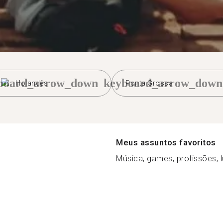
board_arrow_down
keyboard_arrow_down
Holandês
Ponta Grossa
Meus assuntos favoritos
Música, games, profissões, 