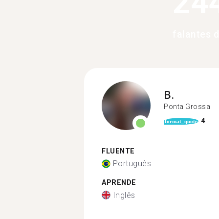
24
falantes 
B.
Ponta Grossa
4
format_quote
FLUENTE
Português
APRENDE
Inglês