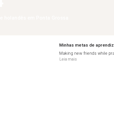
4
de holandês em Ponta Grossa
Minhas metas de aprendi
Making new friends while pra
Leia mais