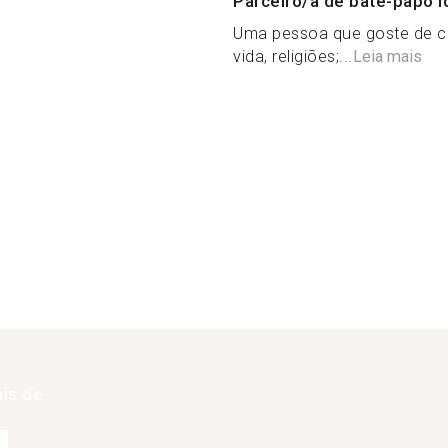
Parceiro/a de bate-papo i
Uma pessoa que goste de c
vida, religiões;...
Leia mais
is de