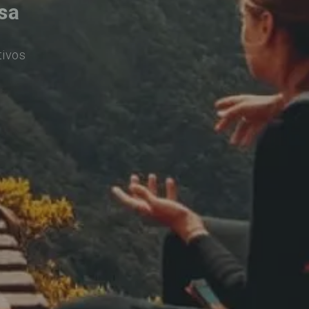
sa
tivos