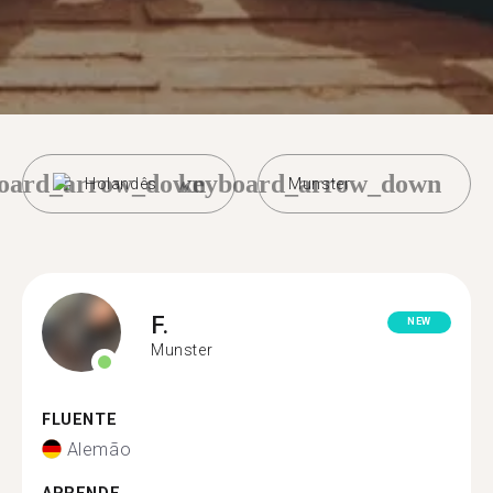
oard_arrow_down
keyboard_arrow_down
Holandês
Munster
F.
NEW
Munster
FLUENTE
Alemão