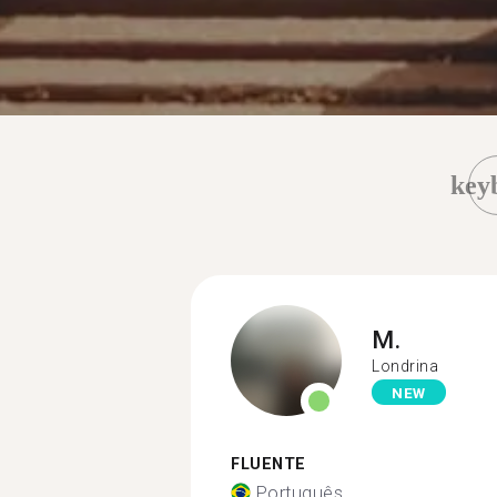
key
M.
Londrina
NEW
FLUENTE
Português