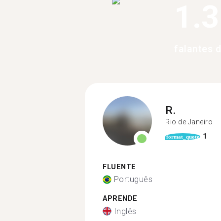
1.
falantes 
R.
Rio de Janeiro
1
format_quote
FLUENTE
Português
APRENDE
Inglês