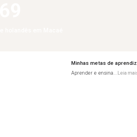
369
de holandês em Macaé
Minhas metas de aprendi
Aprender e ensina...
Leia mai