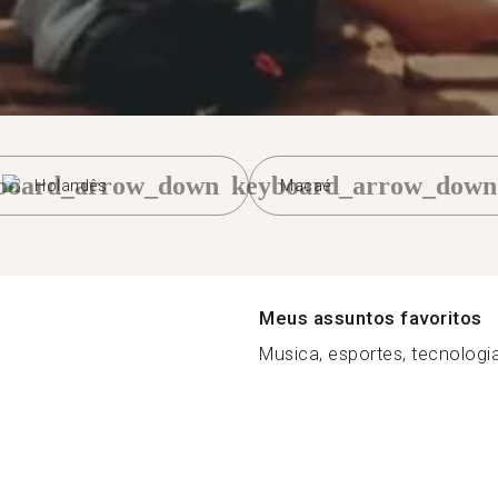
board_arrow_down
keyboard_arrow_down
Holandês
Macaé
Meus assuntos favoritos
Musica, esportes, tecnologia 