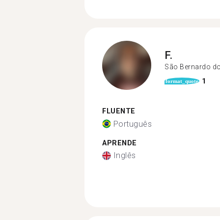
F.
São Bernardo d
1
format_quote
FLUENTE
Português
APRENDE
Inglês