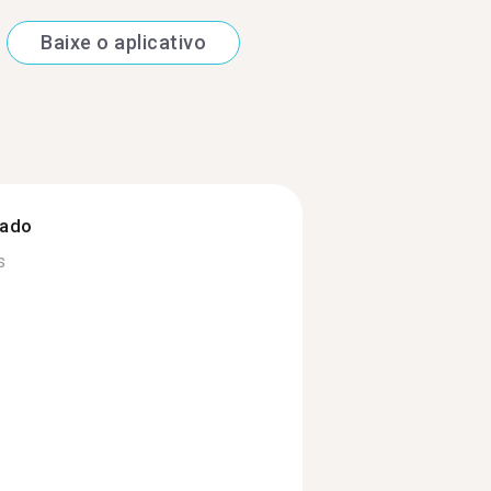
Baixe o aplicativo
zado
s