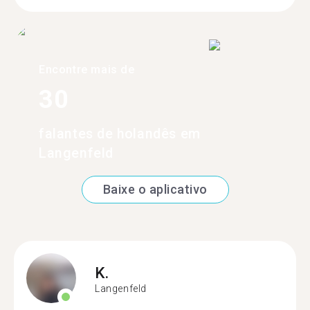
Encontre mais de
30
falantes de holandês em
Langenfeld
Baixe o aplicativo
K.
Langenfeld