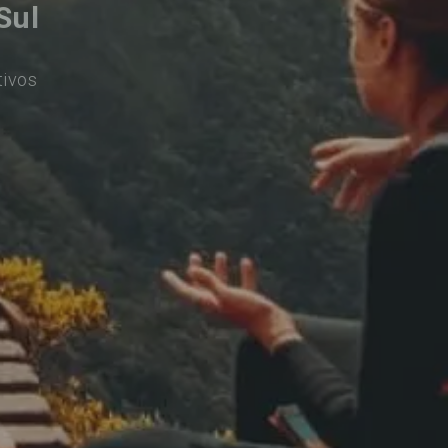
Sul
tivos