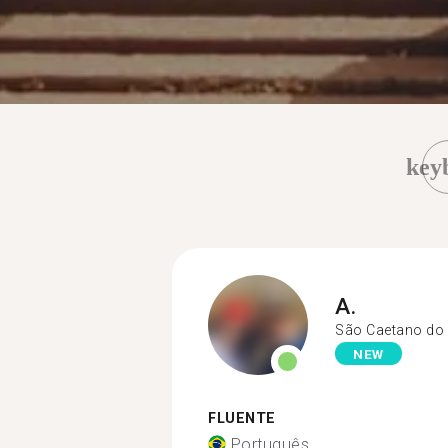
key
A.
São Caetano do 
NEW
FLUENTE
Português