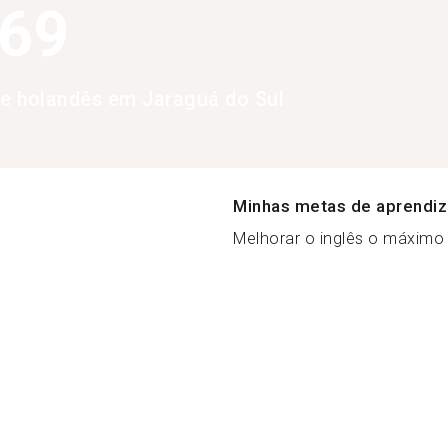
369
de holandês em Jaraguá do Sul
Minhas metas de aprendi
Melhorar o inglês o máximo 