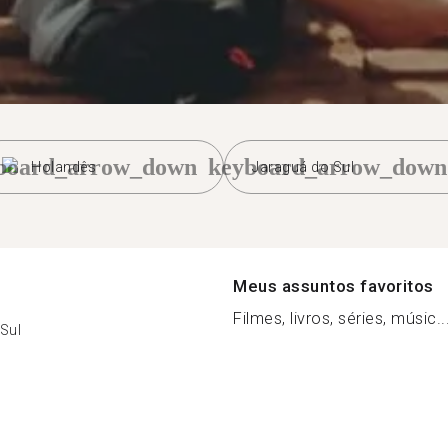
board_arrow_down
keyboard_arrow_down
Holandês
Jaraguá do Sul
Meus assuntos favoritos
Filmes, livros, séries, músic..
Sul