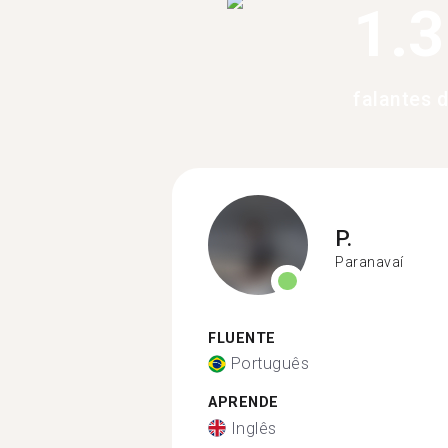
1.
falantes 
P.
Paranavaí
FLUENTE
Português
APRENDE
Inglês