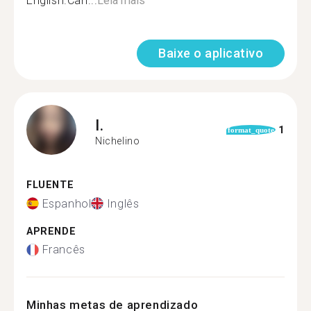
English.Can...
Leia mais
Baixe o aplicativo
I.
1
format_quote
Nichelino
FLUENTE
Espanhol
Inglês
APRENDE
Francês
Minhas metas de aprendizado