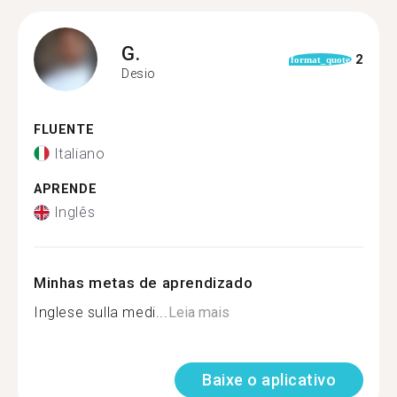
G.
2
format_quote
Desio
FLUENTE
Italiano
APRENDE
Inglês
Minhas metas de aprendizado
Inglese sulla medi...
Leia mais
Baixe o aplicativo