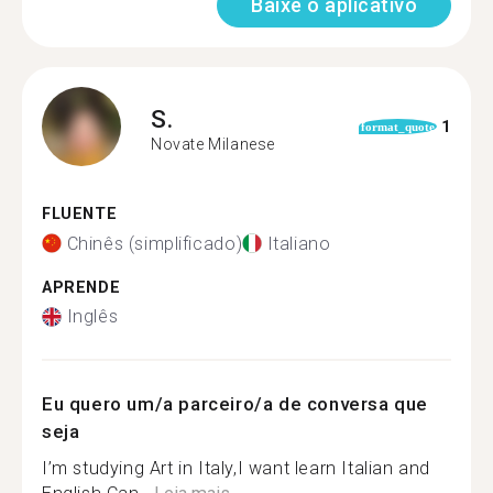
Baixe o aplicativo
S.
1
format_quote
Novate Milanese
FLUENTE
Chinês (simplificado)
Italiano
APRENDE
Inglês
Eu quero um/a parceiro/a de conversa que
seja
I’m studying Art in Italy,I want learn Italian and