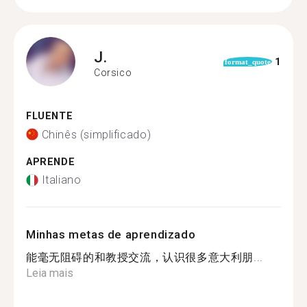
J.
1
format_quote
Corsico
FLUENTE
Chinês (simplificado)
APRENDE
Italiano
Minhas metas de aprendizado
能毫无阻碍的和教授交流，认识很多意大利朋...
Leia mais