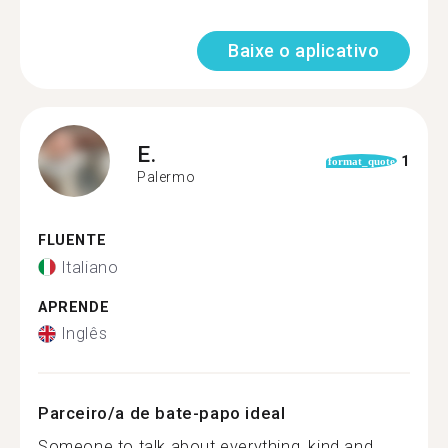
Baixe o aplicativo
E.
1
format_quote
Palermo
FLUENTE
Italiano
APRENDE
Inglês
Parceiro/a de bate-papo ideal
Someone to talk about everything, kind and