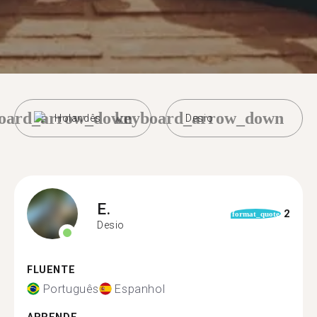
oard_arrow_down
keyboard_arrow_down
Holandês
Desio
E.
2
format_quote
Desio
FLUENTE
Português
Espanhol