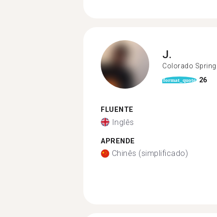
J.
Colorado Spring
26
format_quote
FLUENTE
Inglês
APRENDE
Chinês (simplificado)