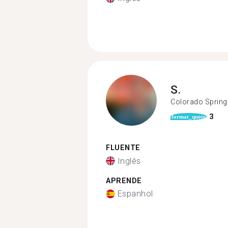
S.
Colorado Spring
3
format_quote
FLUENTE
Inglês
APRENDE
Espanhol