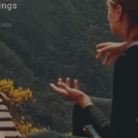
ings
tivos