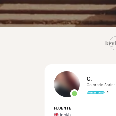
key
C.
Colorado Spring
4
format_quote
FLUENTE
Inglês