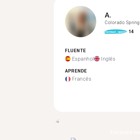
A.
Colorado Spring
14
format_quote
FLUENTE
Espanhol
Inglês
APRENDE
Francês
Encontre ma