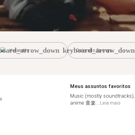
board_arrow_down
keyboard_arrow_down
Holandês
Colorado Springs
Meus assuntos favoritos
Music (mostly soundtracks),
s
anime 音楽...
Leia mais