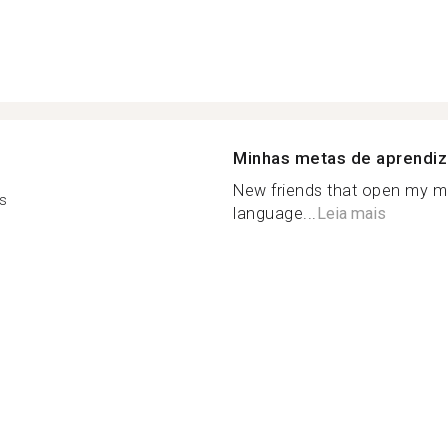
Minhas metas de aprendi
New friends that open my min
s
language...
Leia mais