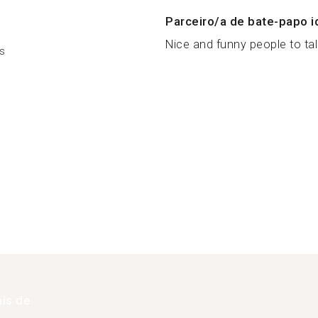
Parceiro/a de bate-papo i
Nice and funny people to talk
s
is de