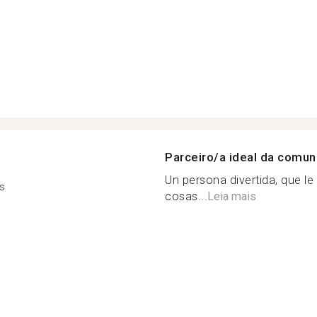
Parceiro/a ideal da comu
Un persona divertida, que l
s
cosas...
Leia mais