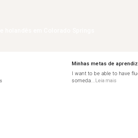
de holandês em Colorado Springs
Minhas metas de aprendi
I want to be able to have fl
someda...
Leia mais
s