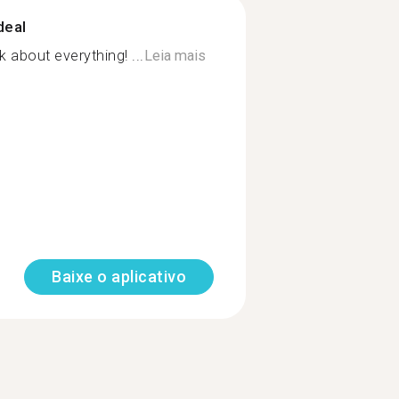
deal
 about everything! ...
Leia mais
Baixe o aplicativo