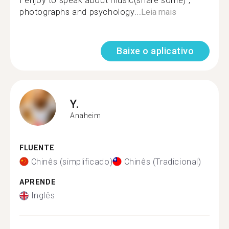
I enjoy to speak about music(share some) ,
photographs and psychology...
Leia mais
Baixe o aplicativo
Y.
Anaheim
FLUENTE
Chinês (simplificado)
Chinês (Tradicional)
APRENDE
Inglês