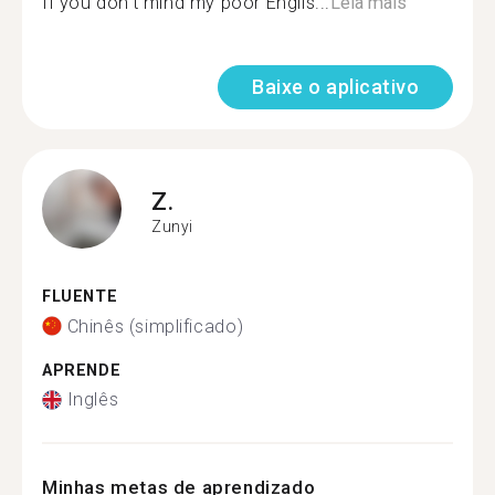
If you don't mind my poor Englis...
Leia mais
Baixe o aplicativo
Z.
Zunyi
FLUENTE
Chinês (simplificado)
APRENDE
Inglês
Minhas metas de aprendizado