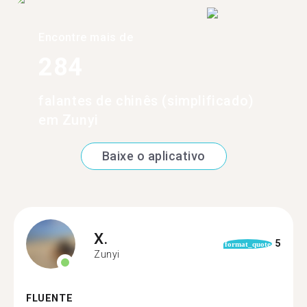
Encontre mais de
284
falantes de chinês (simplificado)
em Zunyi
Baixe o aplicativo
X.
5
format_quote
Zunyi
FLUENTE