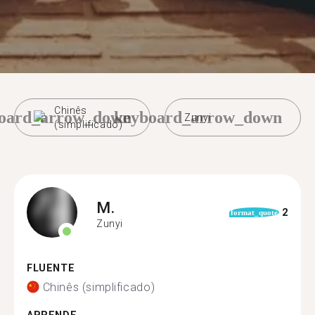
Chinês
oard_arrow_down
keyboard_arrow_down
Zunyi
(simplificado)
M.
2
format_quote
Zunyi
FLUENTE
Chinês (simplificado)