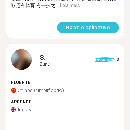
影还有体育 有一技之...
Leia mais
Baixe o aplicativo
S.
3
format_quote
Zunyi
FLUENTE
Chinês (simplificado)
APRENDE
Inglês