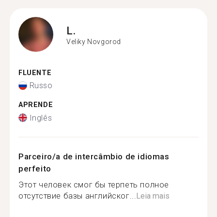
L.
Veliky Novgorod
FLUENTE
Russo
APRENDE
Inglês
Parceiro/a de intercâmbio de idiomas
perfeito
Этот человек смог бы терпеть полное
отсутствие базы английског...
Leia mais