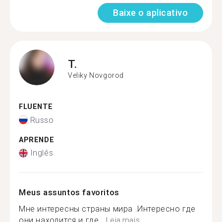
Baixe o aplicativo
T.
Veliky Novgorod
FLUENTE
Russo
APRENDE
Inglês
Meus assuntos favoritos
Мне интересны страны мира .Интересно где
они находится и где...
Leia mais