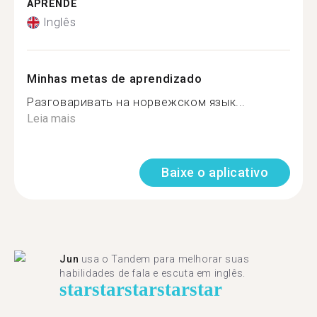
APRENDE
Inglês
Minhas metas de aprendizado
Разговаривать на норвежском язык...
Leia mais
Baixe o aplicativo
Jun
usa o Tandem para melhorar suas
habilidades de fala e escuta em inglês.
star
star
star
star
star