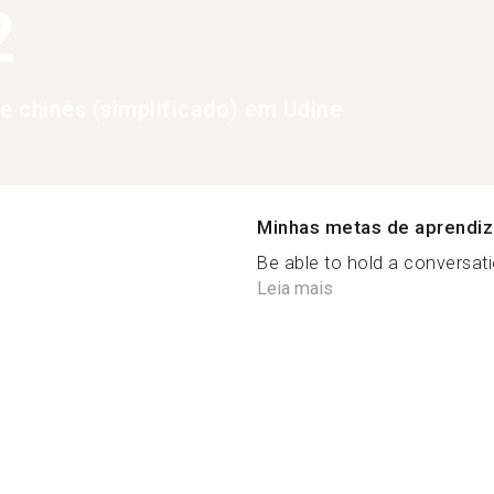
2
de chinês (simplificado) em Udine
Minhas metas de aprendi
Be able to hold a conversati
Leia mais