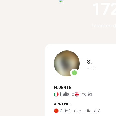
17
falantes 
S.
Udine
FLUENTE
Italiano
Inglês
APRENDE
Chinês (simplificado)