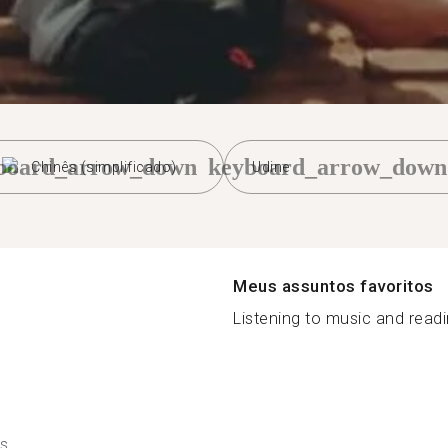
board_arrow_down
keyboard_arrow_down
Chinês (simplificado)
Udine
Meus assuntos favoritos
Listening to music and readin
ês