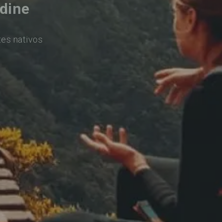
dine
tes nativos