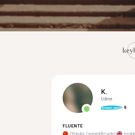
key
K.
Udine
9
format_quote
FLUENTE
Chinês (simplificado)
Ingl