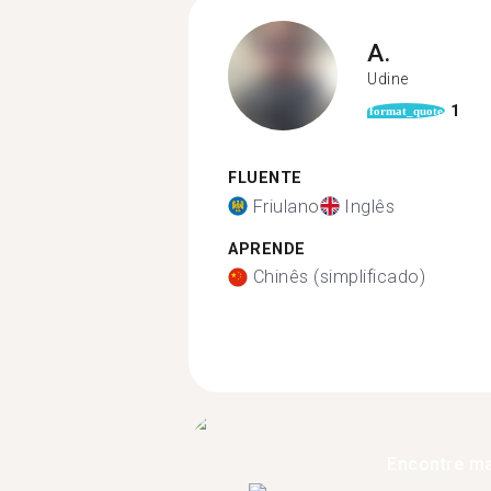
A.
Udine
1
format_quote
FLUENTE
Friulano
Inglês
APRENDE
Chinês (simplificado)
Encontre ma