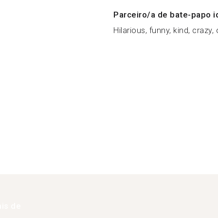
Parceiro/a de bate-papo i
Hilarious, funny, kind, crazy, or
is de