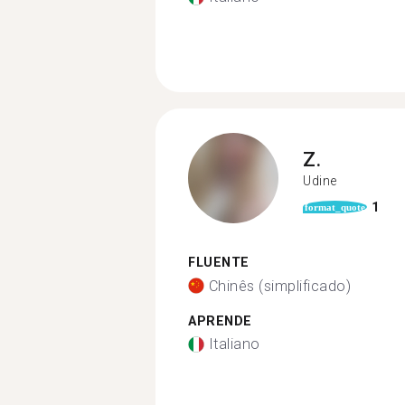
Z.
Udine
1
format_quote
FLUENTE
Chinês (simplificado)
APRENDE
Italiano