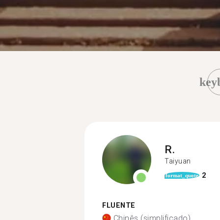
key
R.
Taiyuan
2
format_quote
FLUENTE
Chinês (simplificado)