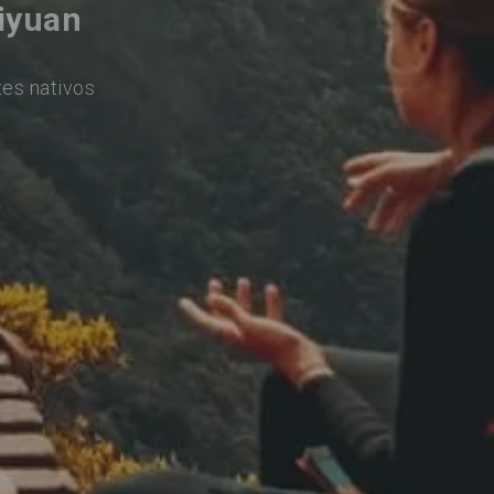
iyuan
tes nativos