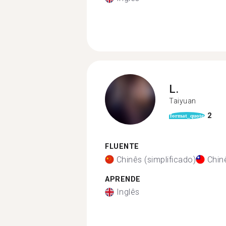
L.
Taiyuan
2
format_quote
FLUENTE
Chinês (simplificado)
Chinê
APRENDE
Inglês