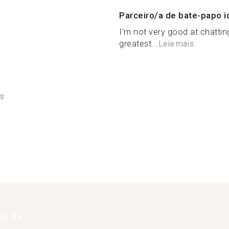
Parceiro/a de bate-papo i
I'm not very good at chatting
greatest...
Leia mais
ês
is de