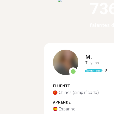
73
falantes 
M.
Taiyuan
3
format_quote
FLUENTE
Chinês (simplificado)
APRENDE
Espanhol