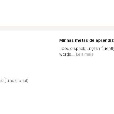
Minhas metas de aprendi
I could speak English fluentl
words....
Leia mais
s (Tradicional)