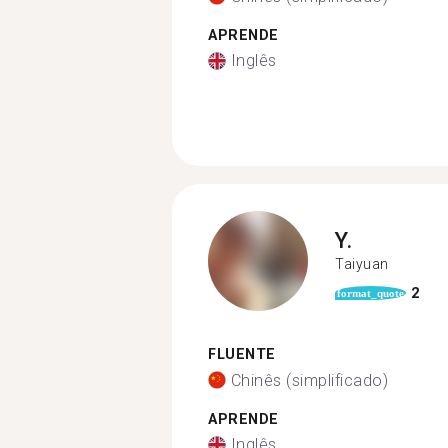
APRENDE
Inglês
Y.
Taiyuan
2
format_quote
FLUENTE
Chinês (simplificado)
APRENDE
Inglês