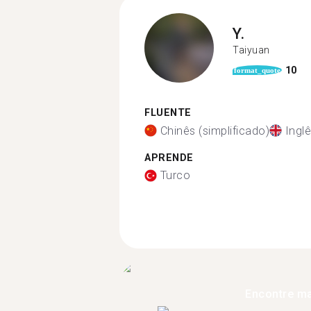
Y.
Taiyuan
10
format_quote
FLUENTE
Chinês (simplificado)
Ingl
APRENDE
Turco
Encontre ma