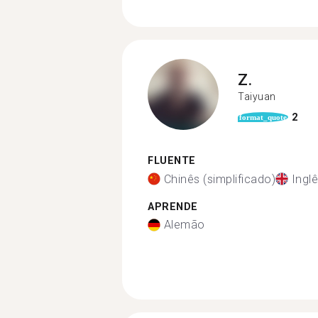
Z.
Taiyuan
2
format_quote
FLUENTE
Chinês (simplificado)
Ingl
APRENDE
Alemão