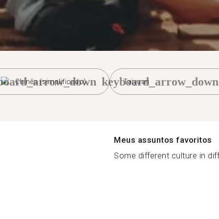
board_arrow_down
keyboard_arrow_down
Chinês (simplificado)
Taiyuan
Meus assuntos favoritos
Some different culture in diff