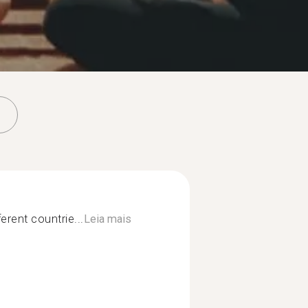
erent countrie...
Leia mais