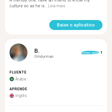
A friendly one, have an intend to know my
culture so as he is...
Leia mais
Baixe o aplicativo
B.
1
format_quote
Omdurman
FLUENTE
Árabe
APRENDE
Inglês