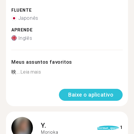
FLUENTE
Japonês
APRENDE
Inglês
Meus assuntos favoritos
映...
Leia mais
Baixe o aplicativo
Y.
1
format_quote
Morioka