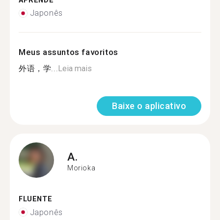
APRENDE
Japonês
Meus assuntos favoritos
外语，学...
Leia mais
Baixe o aplicativo
A.
Morioka
FLUENTE
Japonês