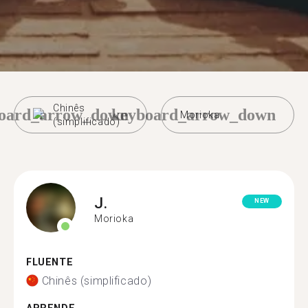
Chinês
oard_arrow_down
keyboard_arrow_down
Morioka
(simplificado)
J.
NEW
Morioka
FLUENTE
Chinês (simplificado)