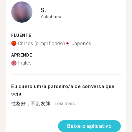
S.
Yokohama
FLUENTE
Chinês (simplificado)
Japonês
APRENDE
Inglês
Eu quero um/a parceiro/a de conversa que
seja
性格好，不乱发脾...
Leia mais
Baixe o aplicativo