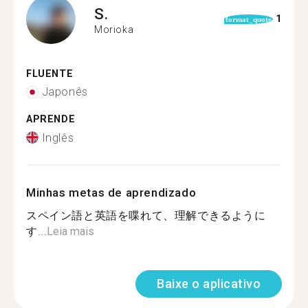
S.
1
format_quote
Morioka
FLUENTE
Japonês
APRENDE
Inglês
Minhas metas de aprendizado
スペイン語と英語を喋れて、理解できるように
す...
Leia mais
Baixe o aplicativo