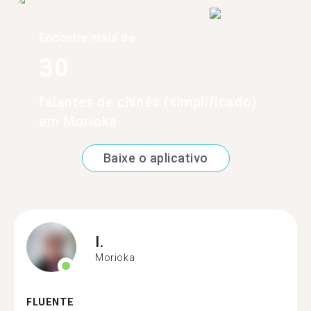
Encontre mais de
30
falantes de chinês (simplificado)
em Morioka
Baixe o aplicativo
I.
Morioka
FLUENTE