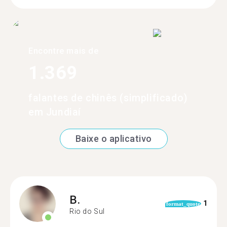
Encontre mais de
1.369
falantes de chinês (simplificado)
em Jundiaí
Baixe o aplicativo
B.
1
format_quote
Rio do Sul