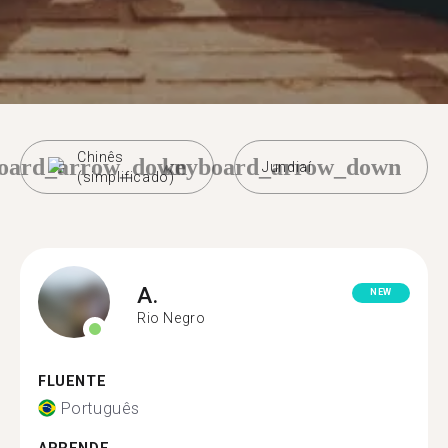
Chinês
oard_arrow_down
keyboard_arrow_down
Jundiaí
(simplificado)
A.
NEW
Rio Negro
FLUENTE
Português