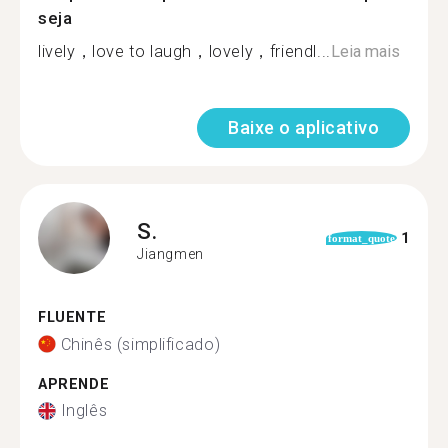
seja
lively，love to laugh，lovely，friendl...
Leia mais
Baixe o aplicativo
S.
1
format_quote
Jiangmen
FLUENTE
Chinês (simplificado)
APRENDE
Inglês