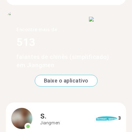
Encontre mais de
513
falantes de chinês (simplificado)
em Jiangmen
Baixe o aplicativo
S.
3
format_quote
Jiangmen