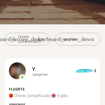
Chinês
oard_arrow_down
keyboard_arrow_down
Jiangmen
(simplificado)
Y.
2
format_quote
Jiangmen
FLUENTE
Chinês (simplificado)
Inglês