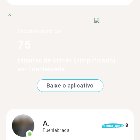
Encontre mais de
75
falantes de chinês (simplificado)
em Fuenlabrada
Baixe o aplicativo
A.
8
format_quote
Fuenlabrada