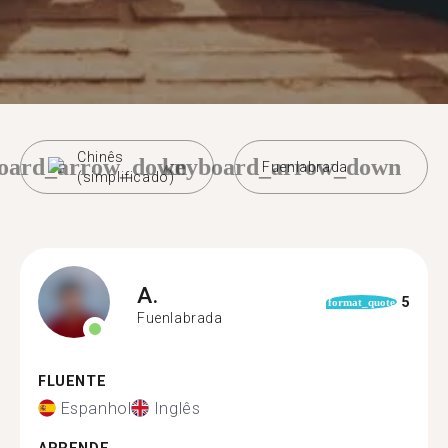
Chinês
oard_arrow_down
keyboard_arrow_down
Fuenlabrada
(simplificado)
A.
5
format_quote
Fuenlabrada
FLUENTE
Espanhol
Inglês