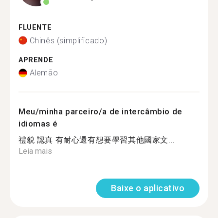
FLUENTE
Chinês (simplificado)
APRENDE
Alemão
Meu/minha parceiro/a de intercâmbio de
idiomas é
禮貌 認真 有耐心還有想要學習其他國家文...
Leia mais
Baixe o aplicativo