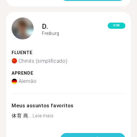
D.
NEW
Freiburg
FLUENTE
Chinês (simplificado)
APRENDE
Alemão
Meus assuntos favoritos
体育 商...
Leia mais