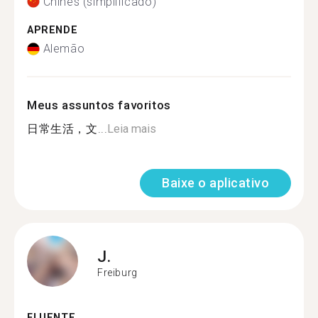
Chinês (simplificado)
APRENDE
Alemão
Meus assuntos favoritos
日常生活，文...
Leia mais
Baixe o aplicativo
J.
Freiburg
FLUENTE