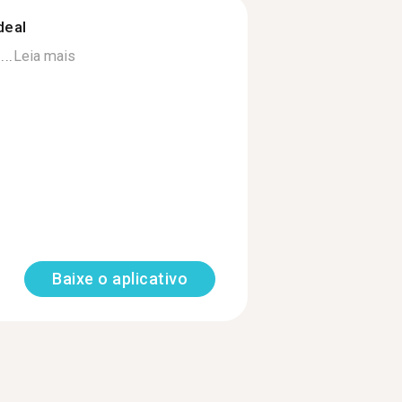
deal
..
Leia mais
Baixe o aplicativo