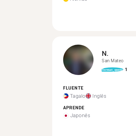
N.
San Mateo
1
format_quote
FLUENTE
Tagalo
Inglês
APRENDE
Japonês