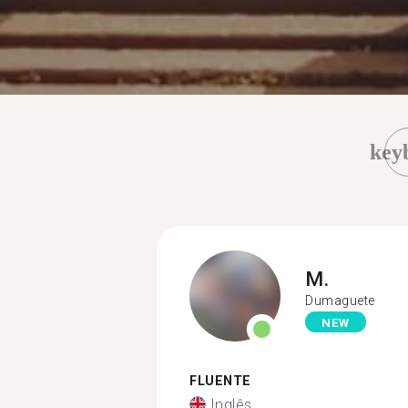
key
M.
Dumaguete
NEW
FLUENTE
Inglês