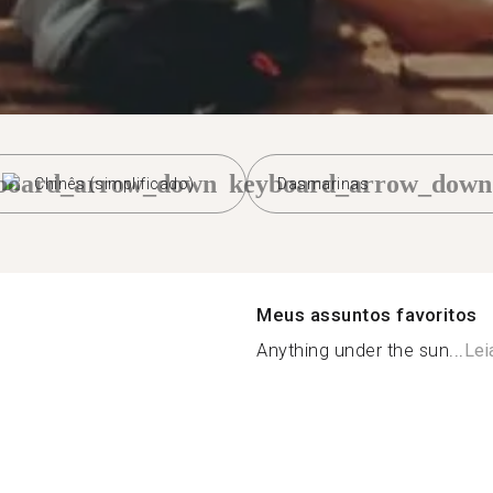
board_arrow_down
keyboard_arrow_down
Chinês (simplificado)
Dasmarinas
Meus assuntos favoritos
Anything under the sun...
Lei