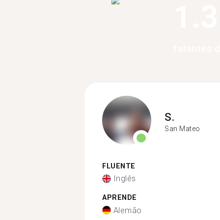
1.
falantes 
S.
San Mateo
FLUENTE
Inglês
APRENDE
Alemão