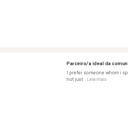
Parceiro/a ideal da comu
I prefer someone whom i spe
not just...
Leia mais