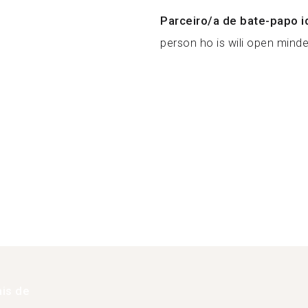
Parceiro/a de bate-papo i
person ho is wili open minde.
is de