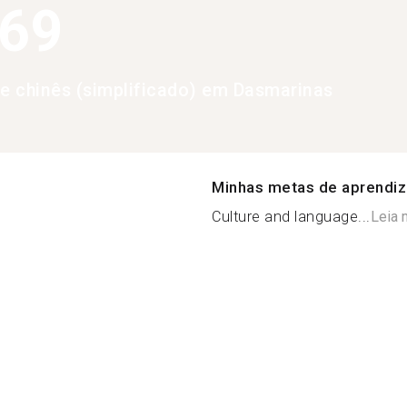
369
de chinês (simplificado) em Dasmarinas
Minhas metas de aprendi
Culture and language...
Leia 