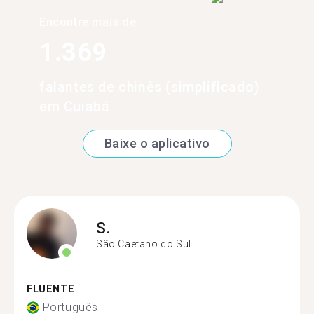
Encontre mais de
1.369
falantes de chinês (simplificado)
em Cuiabá
Baixe o aplicativo
S.
São Caetano do Sul
FLUENTE
Português