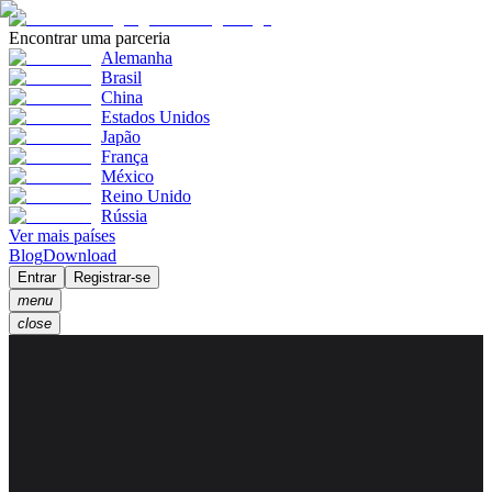
Encontrar uma parceria
Alemanha
Brasil
China
Estados Unidos
Japão
França
México
Reino Unido
Rússia
Ver mais países
Blog
Download
Entrar
Registrar-se
menu
close