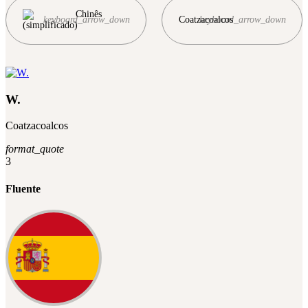
Chinês
keyboard_arrow_down
Coatzacoalcos
keyboard_arrow_down
(simplificado)
W.
Coatzacoalcos
format_quote
3
Fluente