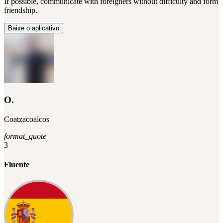
If possible, communicate with foreigners without difficulty and form
friendship.
Baixe o aplicativo
O.
Coatzacoalcos
format_quote
3
Fluente