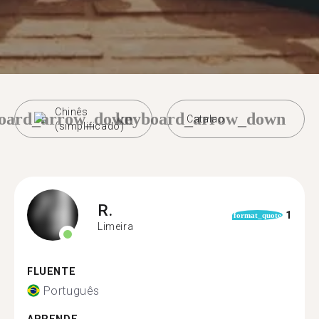
Chinês
oard_arrow_down
keyboard_arrow_down
Catalao
(simplificado)
R.
1
format_quote
Limeira
FLUENTE
Português