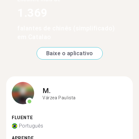
1.369
falantes de chinês (simplificado)
em Catalao
Baixe o aplicativo
M.
Várzea Paulista
FLUENTE
Português
APRENDE