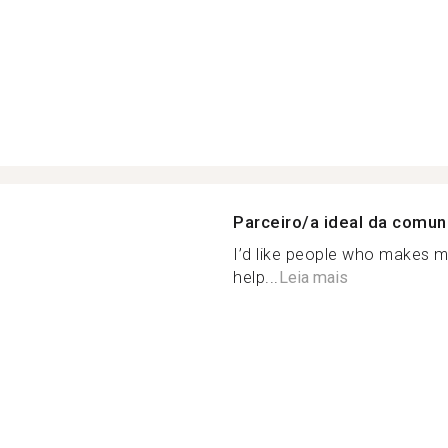
Parceiro/a ideal da comu
I’d like people who makes me
help...
Leia mais