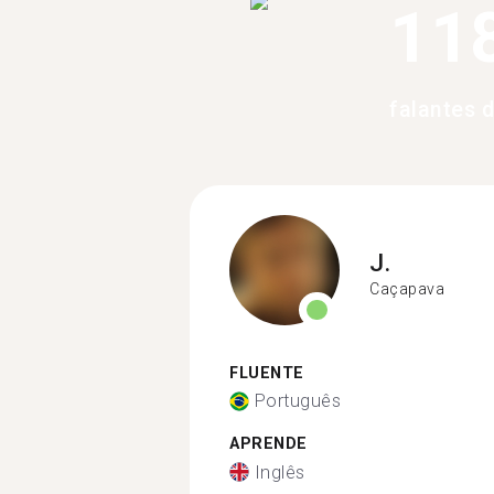
11
falantes 
J.
Caçapava
FLUENTE
Português
APRENDE
Inglês