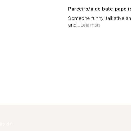
Parceiro/a de bate-papo i
Someone funny, talkative and
and...
Leia mais
is de