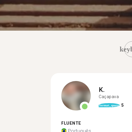
key
K.
Caçapava
5
format_quote
FLUENTE
Português