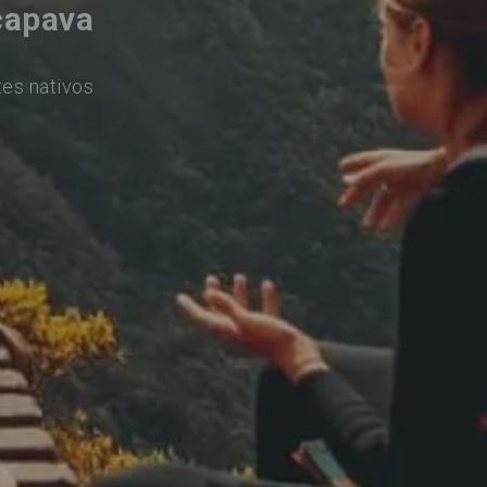
çapava
tes nativos