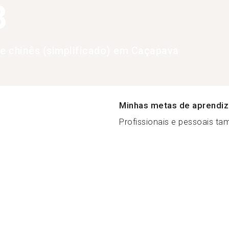
8
de chinês (simplificado) em Caçapava
Minhas metas de aprendi
Profissionais e pessoais ta