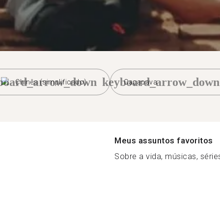
board_arrow_down
keyboard_arrow_down
Chinês (simplificado)
Caçapava
Meus assuntos favoritos
Sobre a vida, músicas, séries