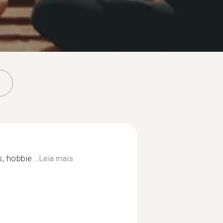
, hobbie...
Leia mais