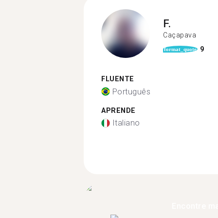
F.
Caçapava
9
format_quote
FLUENTE
Português
APRENDE
Italiano
Encontre ma