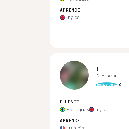
APRENDE
Inglês
L.
Caçapava
2
format_quote
FLUENTE
Português
Inglês
APRENDE
Francês