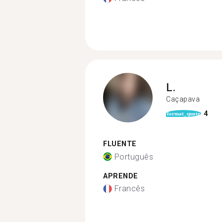
L.
Caçapava
4
format_quote
FLUENTE
Português
APRENDE
Francês