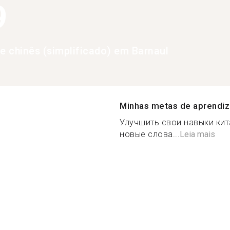
9
de chinês (simplificado) em Barnaul
Minhas metas de aprendi
Улучшить свои навыки кит
новые слова...
Leia mais