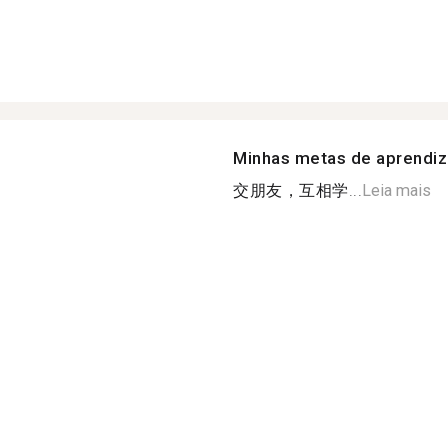
Minhas metas de aprendi
交朋友，互相学...
Leia mais