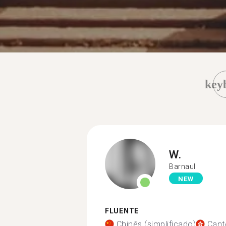
key
W.
Barnaul
NEW
FLUENTE
Chinês (simplificado)
Cant