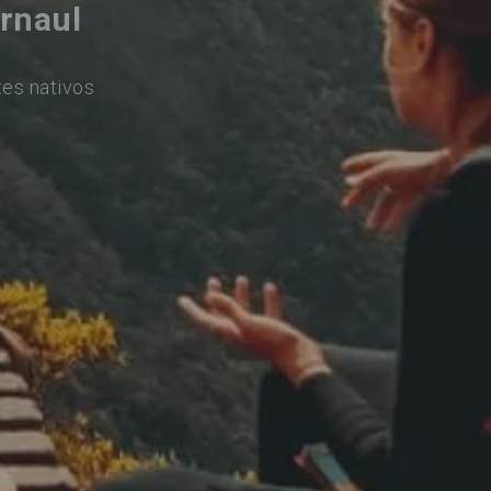
rnaul
tes nativos