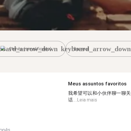
board_arrow_down
keyboard_arrow_down
Chinês (simplificado)
Barnaul
Meus assuntos favoritos
我希望可以和小伙伴聊一聊关
话...
Leia mais
onês