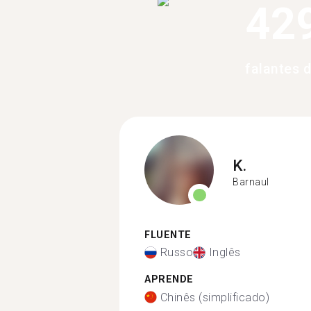
42
falantes 
K.
Barnaul
FLUENTE
Russo
Inglês
APRENDE
Chinês (simplificado)