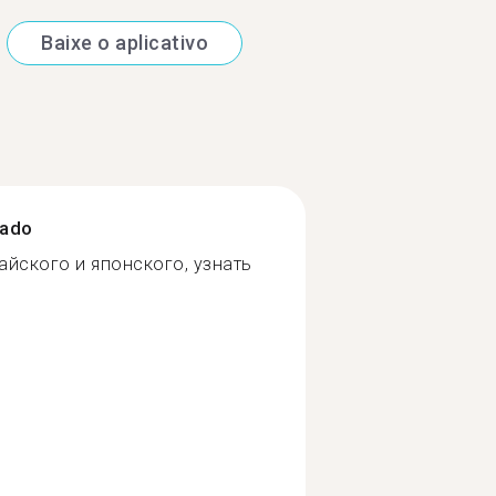
Baixe o aplicativo
zado
айского и японского, узнать