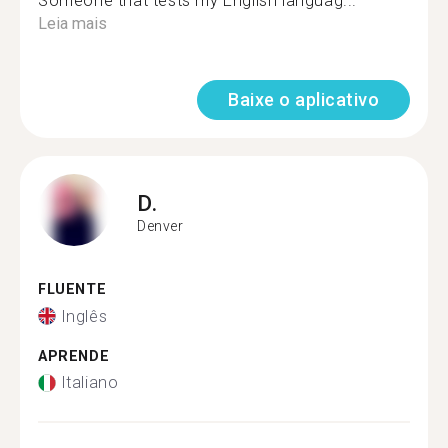
Someone that tests my English languag...
Leia mais
Baixe o aplicativo
D.
Denver
FLUENTE
Inglês
APRENDE
Italiano