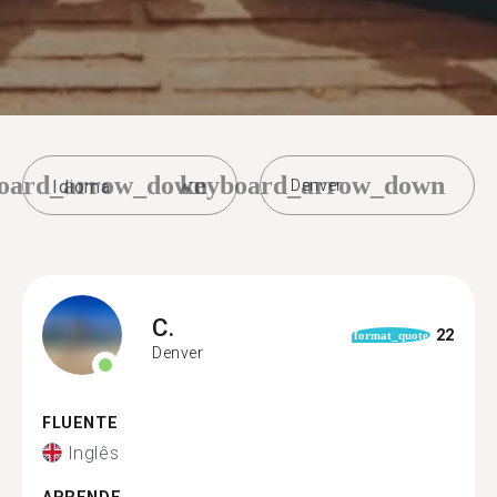
oard_arrow_down
keyboard_arrow_down
Denver
C.
22
format_quote
Denver
FLUENTE
Inglês