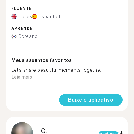
FLUENTE
Inglês
Espanhol
APRENDE
Coreano
Meus assuntos favoritos
Let’s share beautiful moments togethe...
Leia mais
Baixe o aplicativo
C.
4
format_quote