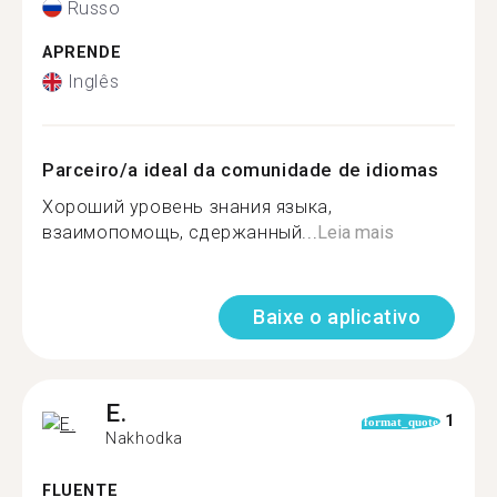
Russo
APRENDE
Inglês
Parceiro/a ideal da comunidade de idiomas
Хороший уровень знания языка,
взаимопомощь, сдержанный...
Leia mais
Baixe o aplicativo
E.
1
format_quote
Nakhodka
FLUENTE