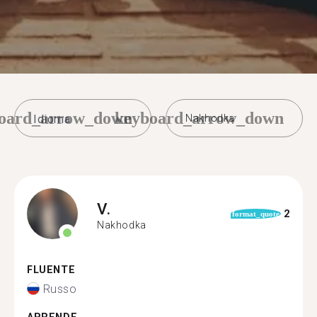
oard_arrow_down
keyboard_arrow_down
Nakhodka
V.
2
format_quote
Nakhodka
FLUENTE
Russo