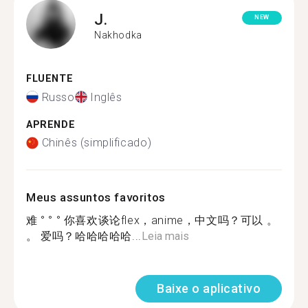
J.
NEW
Nakhodka
FLUENTE
Russo
Inglês
APRENDE
Chinês (simplificado)
Meus assuntos favoritos
难 ° ° ° 你喜欢谈论flex，anime，中文吗？可以 。
。 爱吗？哈哈哈哈哈...
Leia mais
Baixe o aplicativo