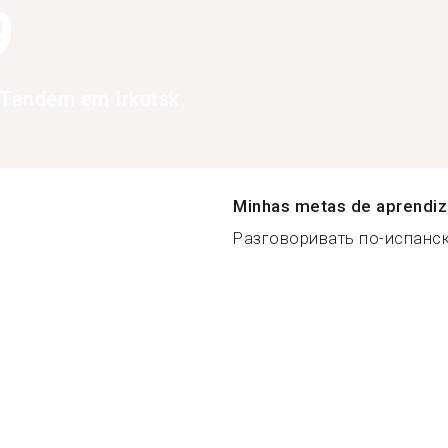
9
Tandem em Irkutsk
Minhas metas de aprendi
Разговоривать по-испански