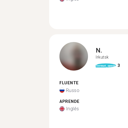
N.
Irkutsk
3
format_quote
FLUENTE
Russo
APRENDE
Inglês