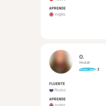
APRENDE
Inglês
O.
Irkutsk
2
format_quote
FLUENTE
Russo
APRENDE
Inglês