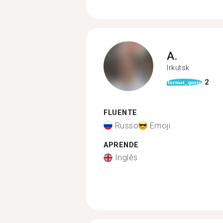
A.
Irkutsk
2
format_quote
FLUENTE
Russo
Emoji
APRENDE
Inglês