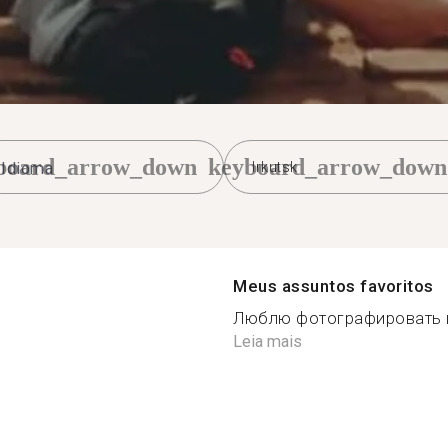
board_arrow_down
keyboard_arrow_down
Irkutsk
Meus assuntos favoritos
Люблю фотографировать и 
Leia mais