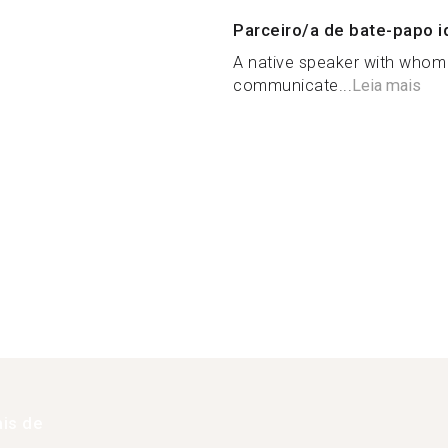
Parceiro/a de bate-papo i
A native speaker with whom it
communicate...
Leia mais
is de