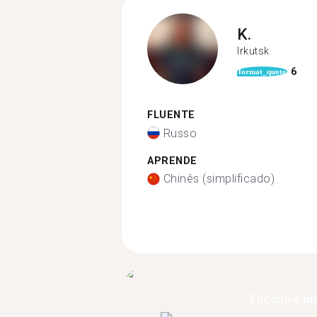
K.
Irkutsk
6
format_quote
FLUENTE
Russo
APRENDE
Chinês (simplificado)
Encontre ma