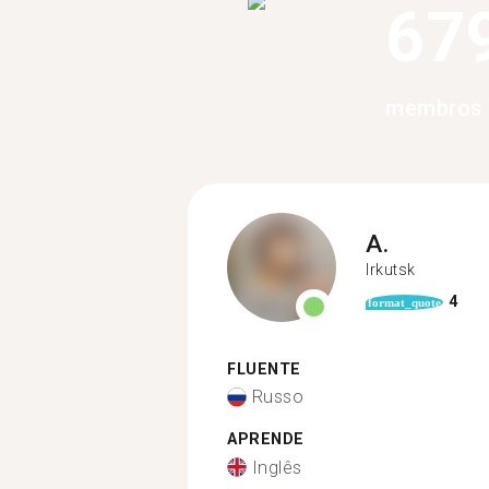
67
membros 
A.
Irkutsk
4
format_quote
FLUENTE
Russo
APRENDE
Inglês