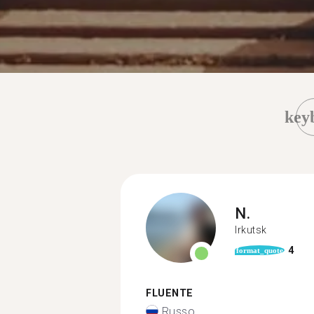
key
N.
Irkutsk
4
format_quote
FLUENTE
Russo