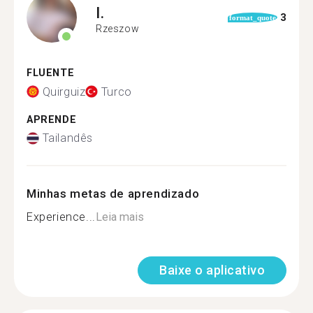
I.
3
format_quote
Rzeszow
FLUENTE
Quirguiz
Turco
APRENDE
Tailandês
Minhas metas de aprendizado
Experience...
Leia mais
Baixe o aplicativo