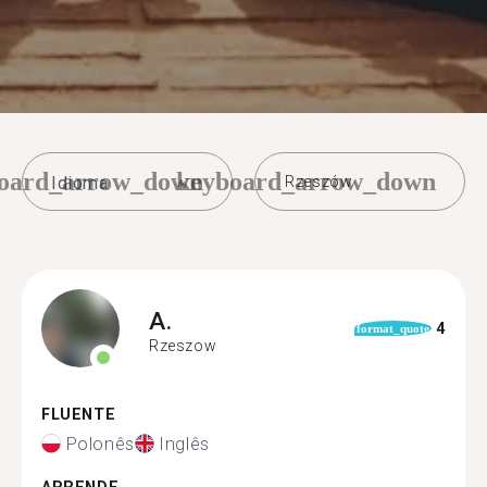
oard_arrow_down
keyboard_arrow_down
Rzeszów
A.
4
format_quote
Rzeszow
FLUENTE
Polonês
Inglês