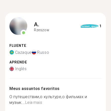
A.
1
format_quote
Rzeszow
FLUENTE
Cazaque
Russo
APRENDE
Inglês
Meus assuntos favoritos
О путешествии,о культуре,о фильмах и
музык...
Leia mais