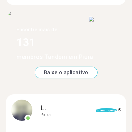
Encontre mais de
131
membros Tandem em Piura
Baixe o aplicativo
L.
5
format_quote
Piura