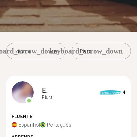
oard_arrow_down
keyboard_arrow_down
Piura
E.
4
format_quote
Piura
FLUENTE
Espanhol
Português