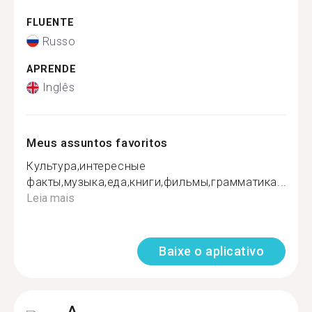
FLUENTE
Russo
APRENDE
Inglês
Meus assuntos favoritos
Культура,интересные
факты,музыка,еда,книги,фильмы,грамматика...
Leia mais
Baixe o aplicativo
A.