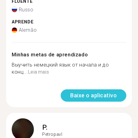
FLUENTE
Russo
APRENDE
Alemão
Minhas metas de aprendizado
Выучить немецкий язык от начала и до
конц...
Leia mais
Baixe o aplicativo
P.
Petropavl