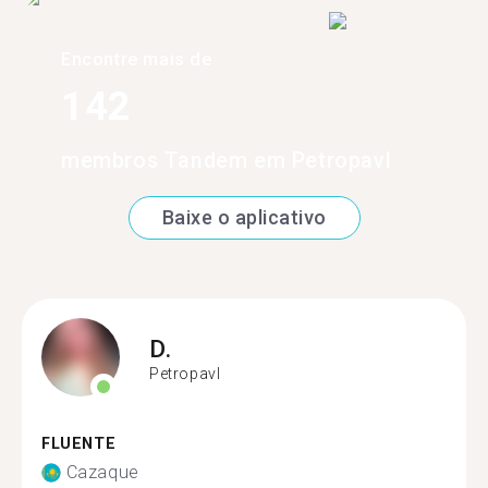
Encontre mais de
142
membros Tandem em Petropavl
Baixe o aplicativo
D.
Petropavl
FLUENTE
Cazaque