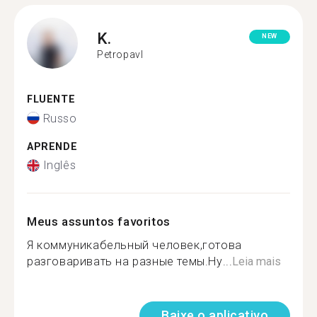
K.
NEW
Petropavl
FLUENTE
Russo
APRENDE
Inglês
Meus assuntos favoritos
Я коммуникабельный человек,готова
разговаривать на разные темы.Ну...
Leia mais
Baixe o aplicativo