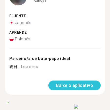
Kanoya
FLUENTE
Japonês
APRENDE
Polonês
Parceiro/a de bate-papo ideal
親日...
Leia mais
Baixe o aplicativo