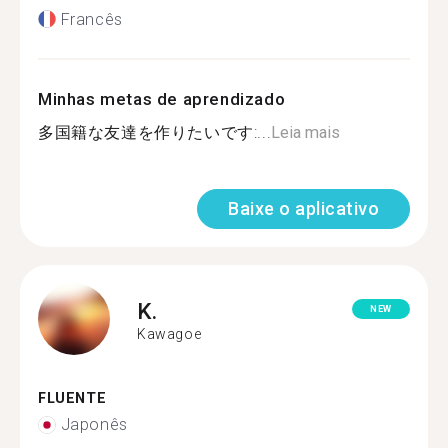
Francês
Minhas metas de aprendizado
多国籍な友達を作りたいです:...
Leia mais
Baixe o aplicativo
K.
NEW
Kawagoe
FLUENTE
Japonês