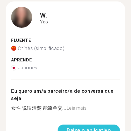
W.
Yao
FLUENTE
Chinês (simplificado)
APRENDE
Japonês
Eu quero um/a parceiro/a de conversa que
seja
女性 说话清楚 能简单交...
Leia mais
Baixe o aplicativo