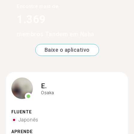
Encontre mais de
1.369
membros Tandem em Naha
Baixe o aplicativo
E.
Osaka
FLUENTE
Japonês
APRENDE