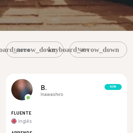
oard_arrow_down
keyboard_arrow_down
Naha
B.
NEW
Inawashiro
FLUENTE
Inglês