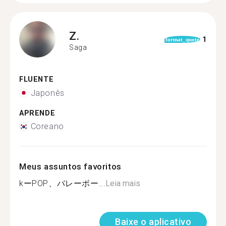
Z.
1
format_quote
Saga
FLUENTE
Japonês
APRENDE
Coreano
Meus assuntos favoritos
kーPOP、バレーボー...
Leia mais
Baixe o aplicativo