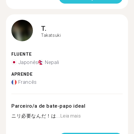
T.
Takatsuki
FLUENTE
Japonês
Nepali
APRENDE
Francês
Parceiro/a de bate-papo ideal
ニリ必要なんだ！は...
Leia mais