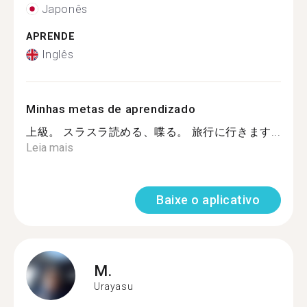
Japonês
APRENDE
Inglês
Minhas metas de aprendizado
上級。 スラスラ読める、喋る。 旅行に行きます...
Leia mais
Baixe o aplicativo
M.
Urayasu