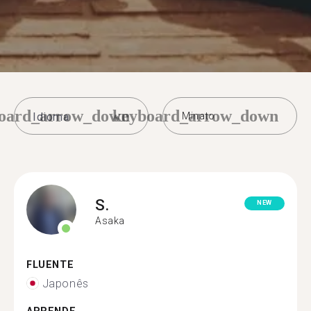
oard_arrow_down
keyboard_arrow_down
Minato
S.
NEW
Asaka
FLUENTE
Japonês