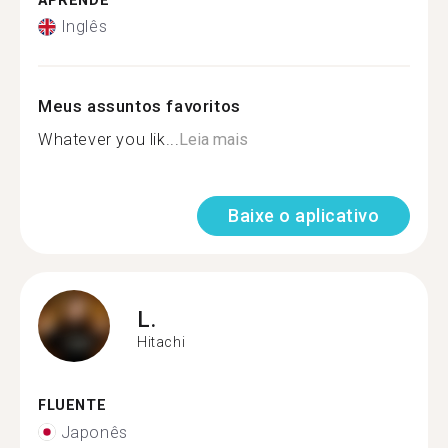
APRENDE
Inglês
Meus assuntos favoritos
Whatever you lik...
Leia mais
Baixe o aplicativo
L.
Hitachi
FLUENTE
Japonês