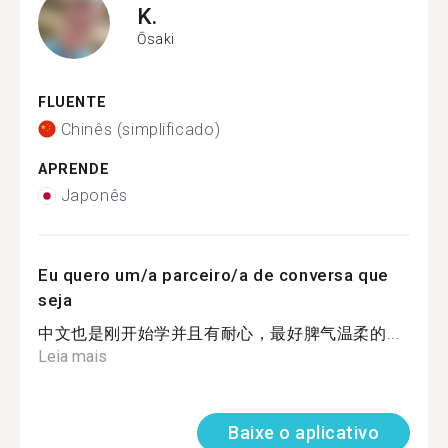
K.
Ōsaki
FLUENTE
Chinês (simplificado)
APRENDE
Japonês
Eu quero um/a parceiro/a de conversa que
seja
中文也是刚开始学并且有耐心，最好脾气温柔的...
Leia mais
Baixe o aplicativo