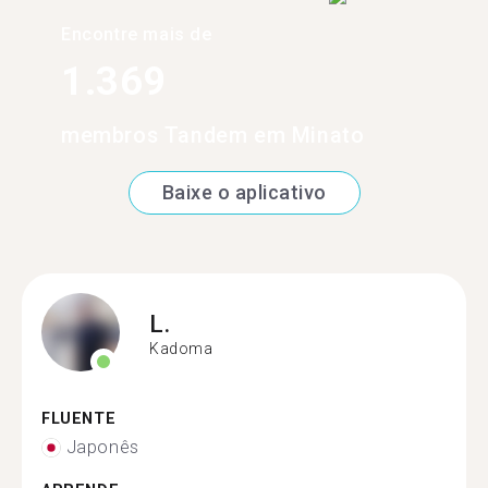
Encontre mais de
1.369
membros Tandem em Minato
Baixe o aplicativo
L.
Kadoma
FLUENTE
Japonês