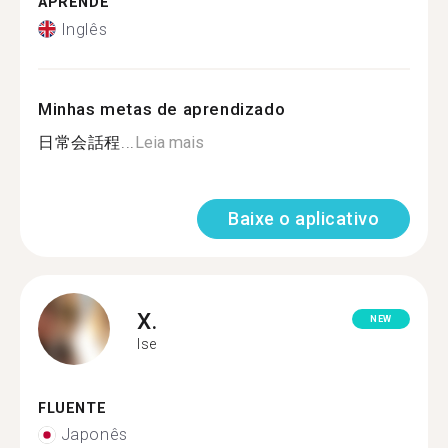
APRENDE
Inglês
Minhas metas de aprendizado
日常会話程...
Leia mais
Baixe o aplicativo
X.
NEW
Ise
FLUENTE
Japonês