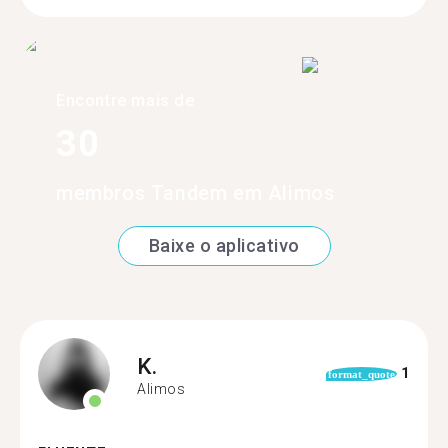
Encontre mais de
30
membros Tandem em Alimos
Baixe o aplicativo
K.
1
format_quote
Alimos