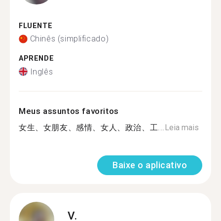
FLUENTE
Chinês (simplificado)
APRENDE
Inglês
Meus assuntos favoritos
女生、女朋友、感情、女人、政治、工...
Leia mais
Baixe o aplicativo
V.