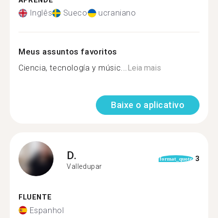
APRENDE
Inglês
Sueco
ucraniano
Meus assuntos favoritos
Ciencia, tecnología y músic...
Leia mais
Baixe o aplicativo
D.
3
format_quote
Valledupar
FLUENTE
Espanhol