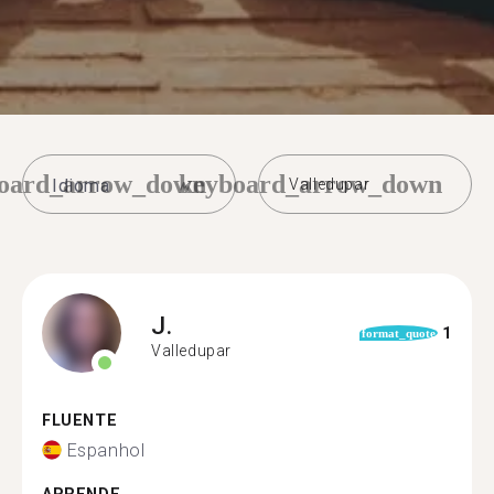
oard_arrow_down
keyboard_arrow_down
Valledupar
J.
1
format_quote
Valledupar
FLUENTE
Espanhol